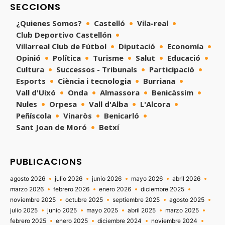
SECCIONS
¿Quienes Somos?
Castelló
Vila-real
Club Deportivo Castellón
Villarreal Club de Fútbol
Diputació
Economía
Opinió
Política
Turisme
Salut
Educació
Cultura
Successos - Tribunals
Participació
Esports
Ciència i tecnologia
Burriana
Vall d'Uixó
Onda
Almassora
Benicàssim
Nules
Orpesa
Vall d'Alba
L'Alcora
Peñíscola
Vinaròs
Benicarló
Sant Joan de Moró
Betxí
PUBLICACIONS
agosto 2026
julio 2026
junio 2026
mayo 2026
abril 2026
marzo 2026
febrero 2026
enero 2026
diciembre 2025
noviembre 2025
octubre 2025
septiembre 2025
agosto 2025
julio 2025
junio 2025
mayo 2025
abril 2025
marzo 2025
febrero 2025
enero 2025
diciembre 2024
noviembre 2024