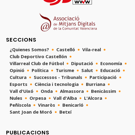
SECCIONS
¿Quienes Somos?
Castelló
Vila-real
Club Deportivo Castellón
Villarreal Club de Fútbol
Diputació
Economía
Opinió
Política
Turisme
Salut
Educació
Cultura
Successos - Tribunals
Participació
Esports
Ciència i tecnologia
Burriana
Vall d'Uixó
Onda
Almassora
Benicàssim
Nules
Orpesa
Vall d'Alba
L'Alcora
Peñíscola
Vinaròs
Benicarló
Sant Joan de Moró
Betxí
PUBLICACIONS