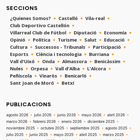
SECCIONS
¿Quienes Somos?
Castelló
Vila-real
Club Deportivo Castellón
Villarreal Club de Fútbol
Diputació
Economía
Opinió
Política
Turisme
Salut
Educació
Cultura
Successos - Tribunals
Participació
Esports
Ciència i tecnologia
Burriana
Vall d'Uixó
Onda
Almassora
Benicàssim
Nules
Orpesa
Vall d'Alba
L'Alcora
Peñíscola
Vinaròs
Benicarló
Sant Joan de Moró
Betxí
PUBLICACIONS
agosto 2026
julio 2026
junio 2026
mayo 2026
abril 2026
marzo 2026
febrero 2026
enero 2026
diciembre 2025
noviembre 2025
octubre 2025
septiembre 2025
agosto 2025
julio 2025
junio 2025
mayo 2025
abril 2025
marzo 2025