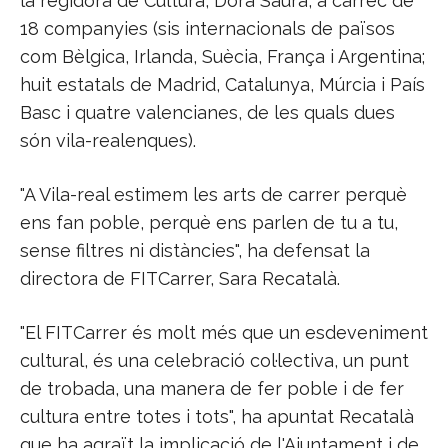
la regidora de Cultura, Dora Saura, a càrrec de
18 companyies (sis internacionals de països
com Bèlgica, Irlanda, Suècia, França i Argentina;
huit estatals de Madrid, Catalunya, Múrcia i País
Basc i quatre valencianes, de les quals dues
són vila-realenques).
"A Vila-real estimem les arts de carrer perquè
ens fan poble, perquè ens parlen de tu a tu,
sense filtres ni distàncies", ha defensat la
directora de FITCarrer, Sara Recatalà.
"El FITCarrer és molt més que un esdeveniment
cultural, és una celebració col·lectiva, un punt
de trobada, una manera de fer poble i de fer
cultura entre totes i tots", ha apuntat Recatalà
que ha agraït la implicació de l'Ajuntament i de