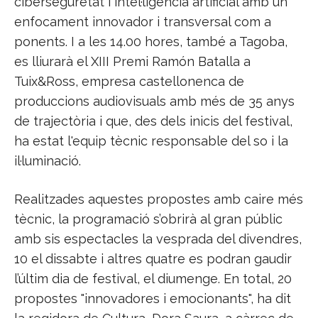
ciberseguretat i intel·ligència artificial amb un
enfocament innovador i transversal com a
ponents. I a les 14.00 hores, també a Tagoba,
es lliurarà el XIII Premi Ramón Batalla a
Tuix&Ross, empresa castellonenca de
produccions audiovisuals amb més de 35 anys
de trajectòria i que, des dels inicis del festival,
ha estat l'equip tècnic responsable del so i la
il·luminació.
Realitzades aquestes propostes amb caire més
tècnic, la programació s’obrirà al gran públic
amb sis espectacles la vesprada del divendres,
10 el dissabte i altres quatre es podran gaudir
l’últim dia de festival, el diumenge. En total, 20
propostes "innovadores i emocionants", ha dit