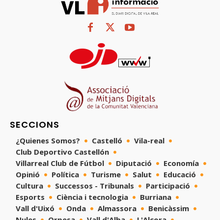
SECCIONS
¿Quienes Somos?
Castelló
Vila-real
Club Deportivo Castellón
Villarreal Club de Fútbol
Diputació
Economía
Opinió
Política
Turisme
Salut
Educació
Cultura
Successos - Tribunals
Participació
Esports
Ciència i tecnologia
Burriana
Vall d'Uixó
Onda
Almassora
Benicàssim
Nules
Orpesa
Vall d'Alba
L'Alcora