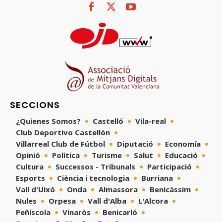
SECCIONS
¿Quienes Somos?
Castelló
Vila-real
Club Deportivo Castellón
Villarreal Club de Fútbol
Diputació
Economía
Opinió
Política
Turisme
Salut
Educació
Cultura
Successos - Tribunals
Participació
Esports
Ciència i tecnologia
Burriana
Vall d'Uixó
Onda
Almassora
Benicàssim
Nules
Orpesa
Vall d'Alba
L'Alcora
Peñíscola
Vinaròs
Benicarló