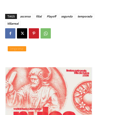
TAGS
ascenso
filial
Playoff
segunda
temporada
Villarreal
Imprimir