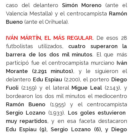
caso del delantero
Simón Moreno
(ante el
Valencia Mestalla) y el centrocampista
Ramón
Bueno
(ante el Orihuela).
IVÁN MÁRTÍN, EL MÁS REGULAR.
De esos 28
futbolistas utilizados,
cuatro superaron la
barrera de los dos mil minutos
. El que más
participó fue el centrocampista murciano
Iván
Morante (2.291 minutos)
, y le siguieron el
delantero
Edu Espiau
(2.200), el portero
Diego
Fuoli
(2.159) y el lateral
Migue Leal
(2.143), y
bordearon los dos mil minutos el mediocentro
Ramón Bueno
(1.955) y el centrocampista
Sergio Lozano
(1.933).
Los goles estuvieron
muy repartidos
, y en esa faceta destacaron
Edu Espiau (9), Sergio Lozano (6), y Diego