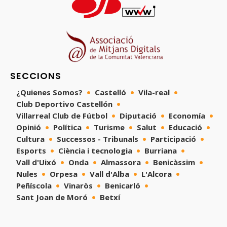
SECCIONS
¿Quienes Somos?
Castelló
Vila-real
Club Deportivo Castellón
Villarreal Club de Fútbol
Diputació
Economía
Opinió
Política
Turisme
Salut
Educació
Cultura
Successos - Tribunals
Participació
Esports
Ciència i tecnologia
Burriana
Vall d'Uixó
Onda
Almassora
Benicàssim
Nules
Orpesa
Vall d'Alba
L'Alcora
Peñíscola
Vinaròs
Benicarló
Sant Joan de Moró
Betxí