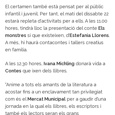
El certamen també està pensat per al públic
infantil i juvenil. Per tant, el matí del dissabte 22
estarà repleta d'activitats per a ells. A les 11.00
hores, tindrà lloc la presentació del conte
Els
monstres
sí que existeixen, d'
Estefania Llorens
.
A més, hi haurà contacontes i tallers creatius
en família.
A les 12.30 hores,
Ivana Michling
donarà vida a
Contes
que ixen dels llibres.
“Anime a tots els amants de la literatura a
acostar fins a un enclavament tan privilegiat
com és el
Mercat Municipal
per a gaudir d'una
jornada en la qual els llibres, els escriptors i
també els lectors seran els grans