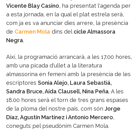
Vicente Blay Casino
, ha presentat l'agenda per
a esta jornada, en la qual el plat estrela serà,
com ja es va anunciar dies arrere, la presència
de
Carmen Mola
dins del
cicle Almassora
Negra
.
Així, la programació arrancarà, a les 17.00 hores,
amb una picada d'ullet a la literatura
almassorina en femení amb la presència de les
escriptores
Sonia Alejo, Laura Sebastiá,
Sandra Bruce, Aída Clausell, Nina Peña
. A les
18.00 hores serà el torn de tres grans espases
de la ploma del nostre país, com són
Jorge
Díaz, Agustín Martínez i Antonio Mercero
,
coneguts pel pseudònim Carmen Mola.