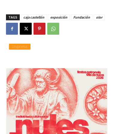
TAGS
caja castellón
exposición
Fundación
olor
Imprimir