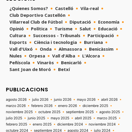
¿Quienes Somos?
Castelló
Vila-real
Club Deportivo Castellón
Villarreal Club de Fútbol
Diputació
Economía
Opinió
Política
Turisme
Salut
Educació
Cultura
Successos - Tribunals
Participació
Esports
Ciència i tecnologia
Burriana
Vall d'Uixó
Onda
Almassora
Benicàssim
Nules
Orpesa
Vall d'Alba
L'Alcora
Peñíscola
Vinaròs
Benicarló
Sant Joan de Moró
Betxí
PUBLICACIONS
agosto 2026
julio 2026
junio 2026
mayo 2026
abril 2026
marzo 2026
febrero 2026
enero 2026
diciembre 2025
noviembre 2025
octubre 2025
septiembre 2025
agosto 2025
julio 2025
junio 2025
mayo 2025
abril 2025
marzo 2025
febrero 2025
enero 2025
diciembre 2024
noviembre 2024
octubre 2024
septiembre 2024
agosto 2024
julio 2024