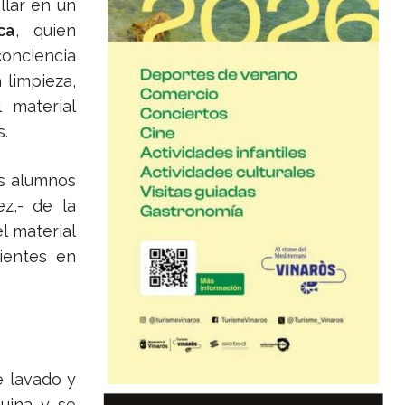
llar en un
ca
, quien
conciencia
 limpieza,
 material
s.
os alumnos
z,- de la
l material
cientes en
e lavado y
quina y se