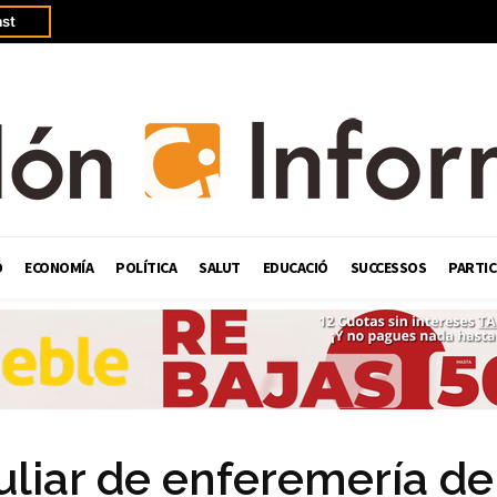
st
Ó
ECONOMÍA
POLÍTICA
SALUT
EDUCACIÓ
SUCCESSOS
PARTIC
uliar de enferemería de