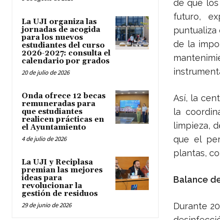
de que los
futuro, e
La UJI organiza las
jornadas de acogida
puntualiza
para los nuevos
de la impo
estudiantes del curso
2026-2027: consulta el
mantenimi
calendario por grados
instrumenta
20 de julio de 2026
Onda ofrece 12 becas
Así, la ce
remuneradas para
la coordin
que estudiantes
realicen prácticas en
limpieza, 
el Ayuntamiento
que el per
4 de julio de 2026
plantas, co
La UJI y Reciplasa
premian las mejores
ideas para
Balance de
revolucionar la
gestión de residuos
29 de junio de 2026
Durante 20
desinfecci