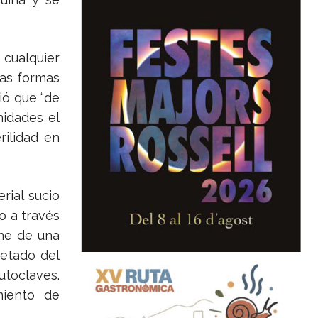
 cualquier
las formas
ió que “de
nidades el
rilidad en
rial sucio
o a través
one de una
uetado del
utoclaves.
miento de