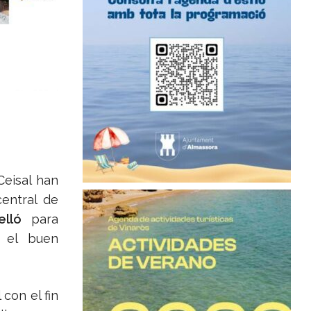
Ceisal han
central de
elló
para
a el buen
con el fin