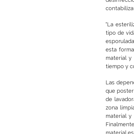
contabiliza
“La esteri
tipo de vid
esporulada
esta forma
material y
tiempo y c
Las depend
que poster
de lavador
zona limpi
material y
Finalment
material est