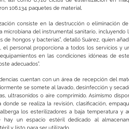
ron 106.134 paquetes de material.
lización consiste en la destrucción o eliminación de
a microbiana del instrumental sanitario, incluyendo 
s de hongos y bacterias”, detalló Suárez, quien añad
, el personal proporciona a todos los servicios y u
 equipamientos en las condiciones idóneas de este
oste adecuados”.
encias cuentan con un área de recepción del mate
iormente se somete al lavado, desinfección y secad
as, ultrasonidos o aire comprimido. Asimismo disp
a donde se realiza la revisión, clasificación, empaq
 alberga los esterilizadores a baja temperatura y a
e hay un espacio estéril dedicado al almacena
éril y listo para ser utilizado.