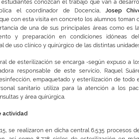
 estudiantes conozcan el trabajo que van a desarro
xplica el coordinador de Docencia,
Josep Chiv
 que con esta visita en concreto los alumnos toman 
rtancia de una de sus principales áreas como es la
ento y preparación en condiciones idóneas del
l de uso clínico y quirúrgico de las distintas unidade
ntral de esterilización se encarga -según expuso a l
adora responsable de este servicio, Raquel Suáre
desinfección, empaquetado y esterilización de todo e
sonal sanitario utiliza para la atención a los pa
nsultas y área quirúrgica.
 actividad
15, se realizaron en dicha central 6.535 procesos d
ón, así como 8.728 ciclos de esterilización en má