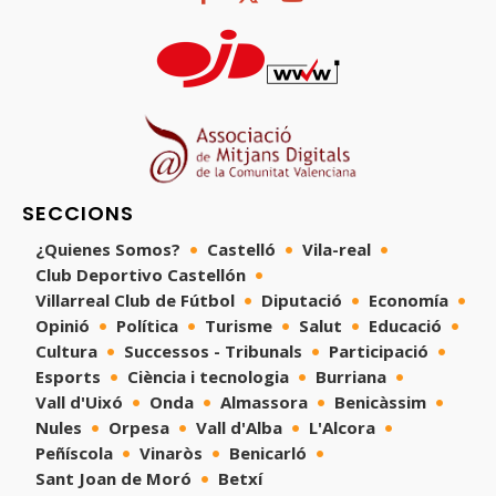
SECCIONS
¿Quienes Somos?
Castelló
Vila-real
Club Deportivo Castellón
Villarreal Club de Fútbol
Diputació
Economía
Opinió
Política
Turisme
Salut
Educació
Cultura
Successos - Tribunals
Participació
Esports
Ciència i tecnologia
Burriana
Vall d'Uixó
Onda
Almassora
Benicàssim
Nules
Orpesa
Vall d'Alba
L'Alcora
Peñíscola
Vinaròs
Benicarló
Sant Joan de Moró
Betxí