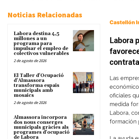
Noticias Relacionadas
Castellón 
Labora destina 4,5
millones a un
Labora 
programa para
impulsar el empleo de
favorece
colectivos vulnerables
contrat
2 de agosto de 2026
El Taller d'Ocupació
Las empres
d'Almassora
transforma espais
económicos
municipals amb
oficiales q
mosaics
2 de agosto de 2026
medida for
Labora, co
Almassora incorpora
formación p
dos nous conserges
municipals gràcies als
programes d'ocupació
de Labora
La ayuda e