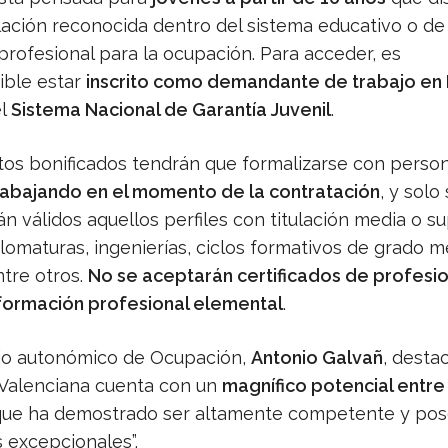
ulación reconocida dentro del sistema educativo o de
profesional para la ocupación. Para acceder, es
ible estar
inscrito como demandante de trabajo en
el
Sistema Nacional de Garantía Juvenil
.
tos bonificados tendrán que formalizarse con perso
rabajando en el momento de la contratación
, y solo
n válidos aquellos perfiles con titulación media o su
lomaturas, ingenierías, ciclos formativos de grado m
ntre otros.
No se aceptarán certificados de profesi
 formación profesional elemental
.
rio autonómico de Ocupación,
Antonio Galvañ
, destac
Valenciana cuenta con un
magnífico potencial entre
 que ha demostrado ser altamente competente y pos
 excepcionales”.