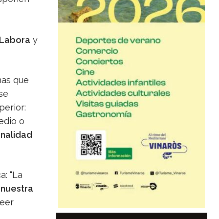
 Labora
y
nas que
 se
perior:
edio o
onalidad
a: “La
 nuestra
eer