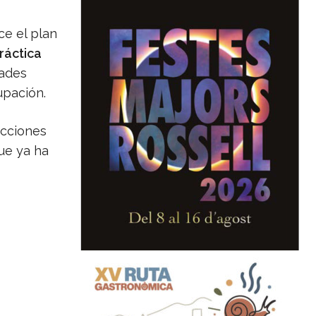
ce el plan
ráctica
dades
upación.
ucciones
que ya ha