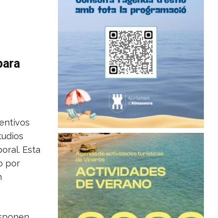
para
e
entivos
tudios
oral. Esta
o por
n
sponen