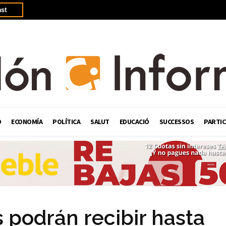
st
Ó
ECONOMÍA
POLÍTICA
SALUT
EDUCACIÓ
SUCCESSOS
PARTIC
 podrán recibir hasta