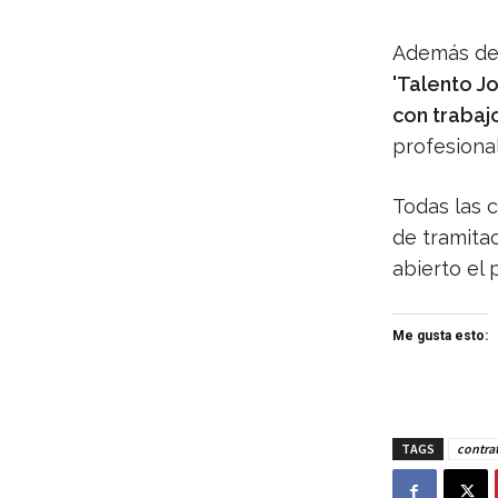
Además de 
'Talento J
con traba
profesional
Todas las 
de tramitac
abierto el 
Me gusta esto:
TAGS
contra