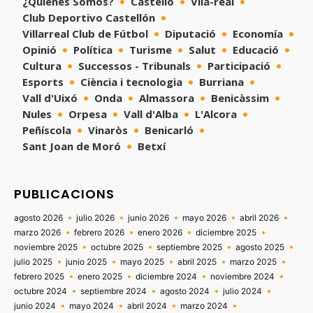
¿Quienes Somos?
Castelló
Vila-real
Club Deportivo Castellón
Villarreal Club de Fútbol
Diputació
Economía
Opinió
Política
Turisme
Salut
Educació
Cultura
Successos - Tribunals
Participació
Esports
Ciència i tecnologia
Burriana
Vall d'Uixó
Onda
Almassora
Benicàssim
Nules
Orpesa
Vall d'Alba
L'Alcora
Peñíscola
Vinaròs
Benicarló
Sant Joan de Moró
Betxí
PUBLICACIONS
agosto 2026
julio 2026
junio 2026
mayo 2026
abril 2026
marzo 2026
febrero 2026
enero 2026
diciembre 2025
noviembre 2025
octubre 2025
septiembre 2025
agosto 2025
julio 2025
junio 2025
mayo 2025
abril 2025
marzo 2025
febrero 2025
enero 2025
diciembre 2024
noviembre 2024
octubre 2024
septiembre 2024
agosto 2024
julio 2024
junio 2024
mayo 2024
abril 2024
marzo 2024