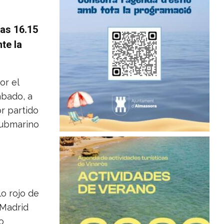
las 16.15
te la
or el
ábado, a
or partido
 Submarino
lo rojo de
 Madrid
o