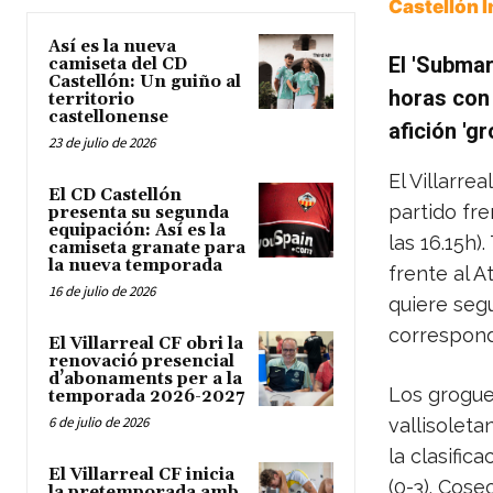
Castellón 
Así es la nueva
El 'Submar
camiseta del CD
Castellón: Un guiño al
horas con 
territorio
castellonense
afición 'g
23 de julio de 2026
El Villarre
El CD Castellón
partido fre
presenta su segunda
equipación: Así es la
las 16.15h)
camiseta granate para
la nueva temporada
frente al A
16 de julio de 2026
quiere segu
correspond
El Villarreal CF obri la
renovació presencial
d’abonaments per a la
Los grogue
temporada 2026-2027
6 de julio de 2026
vallisoleta
la clasific
El Villarreal CF inicia
(0-3). Cose
la pretemporada amb