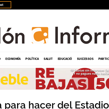
st
Ó
ECONOMÍA
POLÍTICA
SALUT
EDUCACIÓ
SUCCESSOS
PARTIC
ra para hacer del Estadi