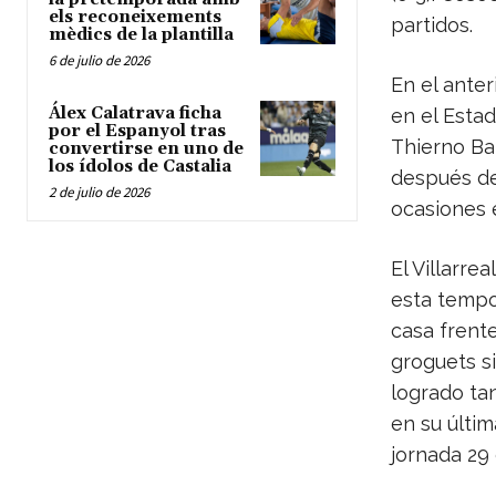
els reconeixements
partidos.
mèdics de la plantilla
6 de julio de 2026
En el ante
Álex Calatrava ficha
en el Estad
por el Espanyol tras
Thierno Ba
convertirse en uno de
los ídolos de Castalia
después de
2 de julio de 2026
ocasiones e
El Villarre
esta tempor
casa frente
groguets s
logrado tan
en su últim
jornada 29