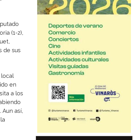
sputado
ria (1-2),
uet,
s de sus
 local
tido en
sita a los
habiendo
 Aun así,
la