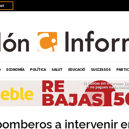
st
Ó
ECONOMÍA
POLÍTICA
SALUT
EDUCACIÓ
SUCCESSOS
PARTIC
 bomberos a intervenir 