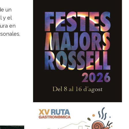
de un
 y el
ura en
sonales.