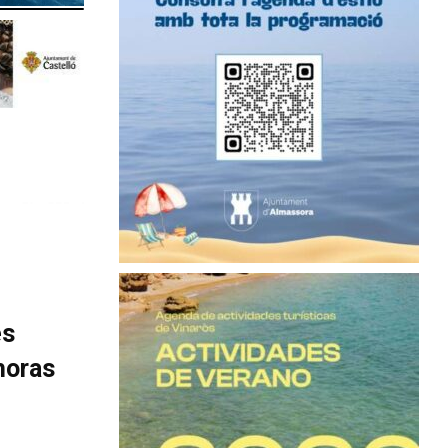
es
horas