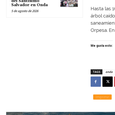
del Santísimo
Salvador en Onda
Hasta las 1
5 de agosto de 2026
árbol caído
saneamient
Orpesa. En
Me gusta esto:
TAGS
onda
Imprimir