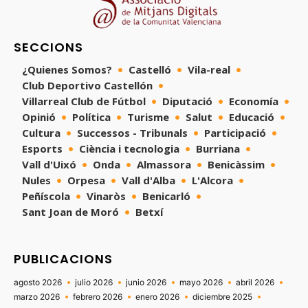
SECCIONS
¿Quienes Somos?
Castelló
Vila-real
Club Deportivo Castellón
Villarreal Club de Fútbol
Diputació
Economía
Opinió
Política
Turisme
Salut
Educació
Cultura
Successos - Tribunals
Participació
Esports
Ciència i tecnologia
Burriana
Vall d'Uixó
Onda
Almassora
Benicàssim
Nules
Orpesa
Vall d'Alba
L'Alcora
Peñíscola
Vinaròs
Benicarló
Sant Joan de Moró
Betxí
PUBLICACIONS
agosto 2026
julio 2026
junio 2026
mayo 2026
abril 2026
marzo 2026
febrero 2026
enero 2026
diciembre 2025