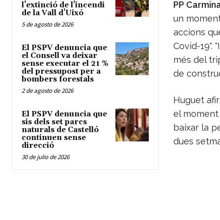
PP Carmina
l’extinció de l’incendi
de la Vall d’Uixó
un moment 
5 de agosto de 2026
accions que
Covid-19". 
El PSPV denuncia que
el Consell va deixar
més del tri
sense executar el 21 %
del pressupost per a
de construc
bombers forestals
2 de agosto de 2026
Huguet afi
el moment 
El PSPV denuncia que
sis dels set parcs
baixar la p
naturals de Castelló
continuen sense
dues setman
direcció
30 de julio de 2026