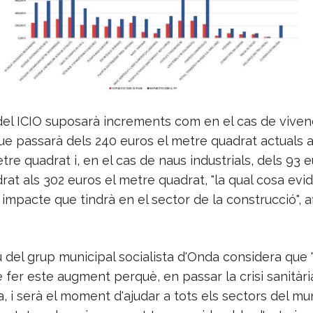
del ICIO suposarà increments com en el cas de vive
ue passarà dels 240 euros el metre quadrat actuals a
tre quadrat i, en el cas de naus industrials, dels 93 e
at als 302 euros el metre quadrat, "la qual cosa evi
 impacte que tindrà en el sector de la construcció", a
 del grup municipal socialista d'Onda considera que 
er este augment perquè, en passar la crisi sanitària
, i serà el moment d'ajudar a tots els sectors del muni