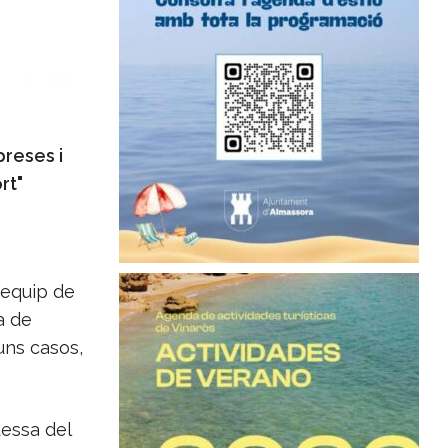
preses i
rt"
'equip de
a de
uns casos,
dessa del