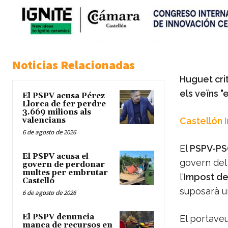
Noticias Relacionadas
Huguet crit
els veïns 
El PSPV acusa Pérez
Llorca de fer perdre
3.669 milions als
valencians
Castellón 
6 de agosto de 2026
El
PSPV-PS
El PSPV acusa el
govern de
govern de perdonar
multes per embrutar
l'
Impost de 
Castelló
suposarà un
6 de agosto de 2026
El PSPV denuncia
El portaveu
manca de recursos en