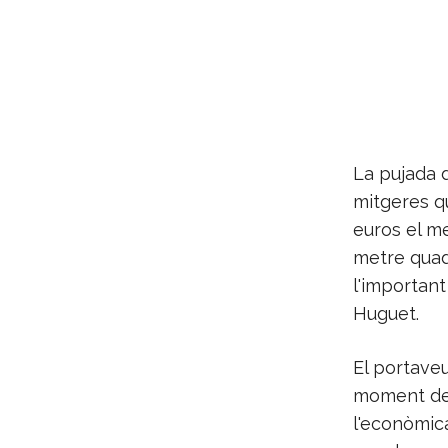
La pujada 
mitgeres q
euros el me
metre quadr
l'important
Huguet.
El portaveu
moment de f
l'econòmica