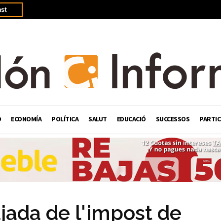
st
Ó
ECONOMÍA
POLÍTICA
SALUT
EDUCACIÓ
SUCCESSOS
PARTIC
jada de l'impost de