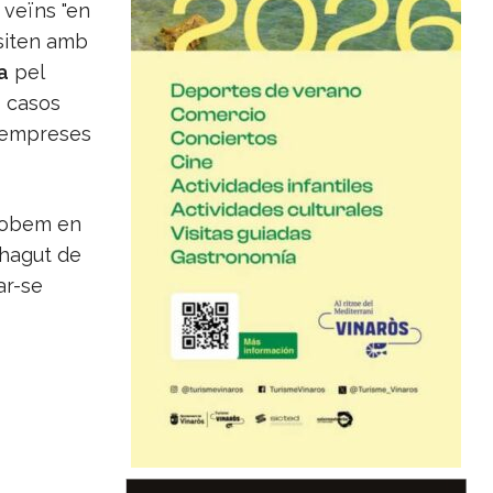
 veïns "en
siten amb
a
pel
s casos
l'empreses
trobem en
 hagut de
ar-se