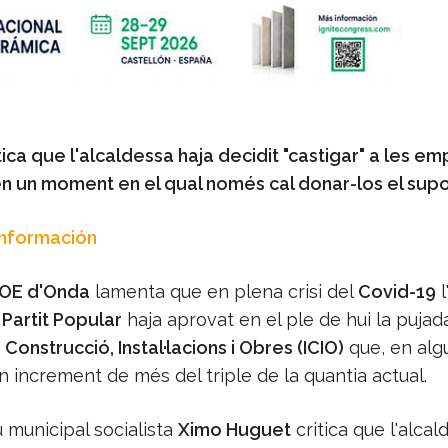
ica que l'alcaldessa haja decidit "castigar" a les em
"en un moment en el qual només cal donar-los el supo
Información
OE d'Onda
lamenta que en plena crisi del
Covid-19
l
l
Partit Popular
haja aprovat en el ple de hui la pujad
Construcció, Instal·lacions i Obres (ICIO)
que, en alg
 increment de més del triple de la quantia actual.
 municipal socialista
Ximo Huguet
critica que l'alcal