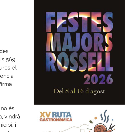
ndes
ls 569
uros el
dencia
firma
"no és
, vindrà
cipi, i