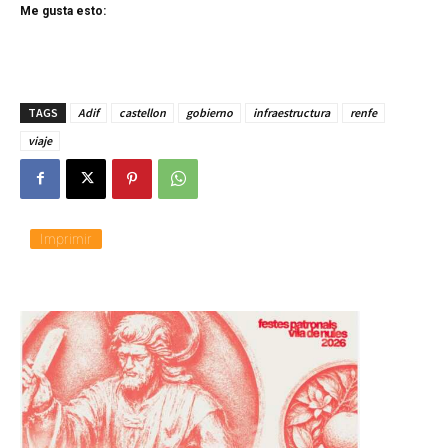
Me gusta esto:
TAGS
Adif
castellon
gobierno
infraestructura
renfe
viaje
Imprimir