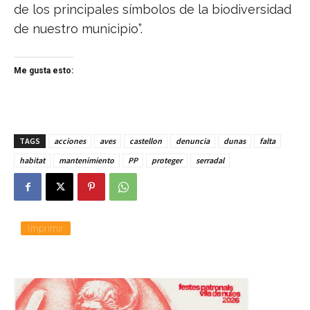
de los principales símbolos de la biodiversidad
de nuestro municipio”.
Me gusta esto:
TAGS
acciones
aves
castellon
denuncia
dunas
falta
habitat
mantenimiento
PP
proteger
serradal
Imprimir