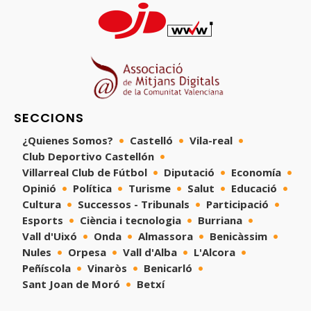
SECCIONS
¿Quienes Somos?
Castelló
Vila-real
Club Deportivo Castellón
Villarreal Club de Fútbol
Diputació
Economía
Opinió
Política
Turisme
Salut
Educació
Cultura
Successos - Tribunals
Participació
Esports
Ciència i tecnologia
Burriana
Vall d'Uixó
Onda
Almassora
Benicàssim
Nules
Orpesa
Vall d'Alba
L'Alcora
Peñíscola
Vinaròs
Benicarló
Sant Joan de Moró
Betxí