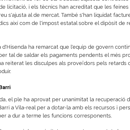
e licitació, i els tècnics han acreditat que les feines
preu s'ajusta al de mercat. També s'han liquidat factur
ídics així com de l'impost estatal sobre el dipòsit de 
a d'Hisenda ha remarcat que l'equip de govern conti
 per tal de saldar els pagaments pendents el més p
ha reiterat les disculpes als proveïdors pels retards 
duir.
Barri
da, el ple ha aprovat per unanimitat la recuperació d
Barri a Vila-real per a dotar-la amb els recursos i per
per a dur a terme les funcions corresponents.