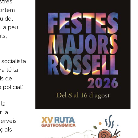
stres
portem
u del
i a peu
ls,
socialista
a té la
is de
policial”.
 la
r la
serveis
ç als