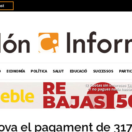
st
Ó
ECONOMÍA
POLÍTICA
SALUT
EDUCACIÓ
SUCCESSOS
PARTIC
prova el pagament de 31