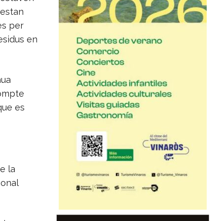
 estan
es per
residus en
nua
rompte
que es
e la
sonal