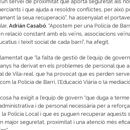
d'un servei de proximitat que aporta seguretat als no
erciants i que ajuda a resoldre conflictes, per això 
amant la seua recuperació”, ha assenyalat el portave
lar,
Adrián Casabó
. “Apostem per una Policia de Barr
en relació constant amb els veïns, associacions veïna
atius i teixit social de cada barri”, ha afegit.
amentat que “la falta de gestió de l'equip de govern 
 anys ha derivat en els problemes de personal que ar
al de Vila-real, que ha provocat que es perden serve
om la Policia de Barri, l'Educació Viària o la mediació 
 cosa ha exigit a l'equip de govern "que duga a terme
administrativa i de personal necessària per a reforça
e la Policia Local i que es puguen recuperar aquests 
 major seguretat, proximitat i una atenció més efica