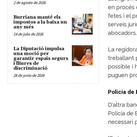
2 de agosto de 2026
en procés d
fetes i el 
Burriana manté els
impostos a la baixa un
serveis jur
any més
abocadors.
14 de julio de 2026
La Diputació impulsa
La regidor
una moció per
treballant
garantir espais segurs
i lliures de
possible i 
discriminació
puguen pro
28 de junio de 2026
Policia de 
D'altra ban
Policia de 
necessari 