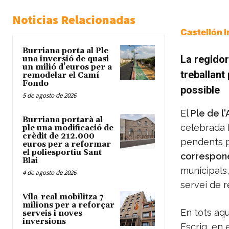
Noticias Relacionadas
Castellón 
Burriana porta al Ple
La regidor
una inversió de quasi
un milió d’euros per a
treballant
remodelar el Camí
Fondo
possible
5 de agosto de 2026
El
Ple de l
Burriana portarà al
celebrada 
ple una modificació de
crèdit de 212.000
pendents p
euros per a reformar
el poliesportiu Sant
corresponen
Blai
municipals,
4 de agosto de 2026
servei de r
Vila-real mobilitza 7
milions per a reforçar
En tots aqu
serveis i noves
inversions
Escrig, en 