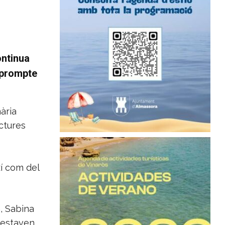
ontinua
 prompte
ària
ctures
s
xí com del
, Sabina
 estaven