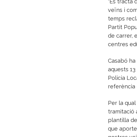
“Es tracta 
veïns i com
temps recl
Partit Popu
de carrer, 
centres educ
Casabó ha l
aquests 13
Policia Loc
referència c
Per la qual
tramitació 
plantilla d
que aporten