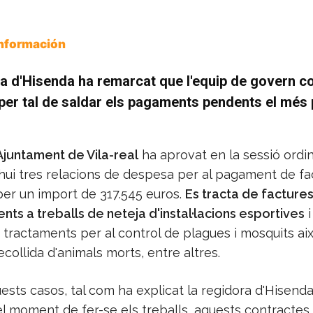
Información
a d'Hisenda ha remarcat que l'equip de govern c
 per tal de saldar els pagaments pendents el més
'Ajuntament de Vila-real
ha aprovat en la sessió ordin
hui tres relacions de despesa per al pagament de fa
er un import de 317.545 euros.
Es tracta de facture
ts a treballs de neteja d'instal·lacions esportives
i
 tractaments per al control de plagues i mosquits ai
ecollida d'animals morts, entre altres.
ests casos, tal com ha explicat la regidora d'Hisenda
el moment de fer-se els treballs, aquests contractes