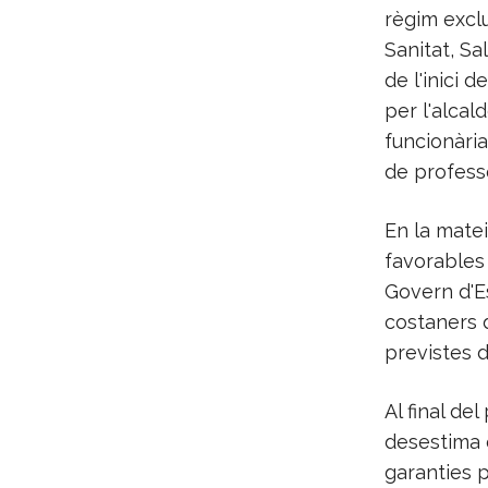
règim exclu
Sanitat, Sa
de l'inici 
per l'alcal
funcionària
de professo
En la matei
favorables d
Govern d'Es
costaners d
previstes d
Al final de
desestima e
garanties p