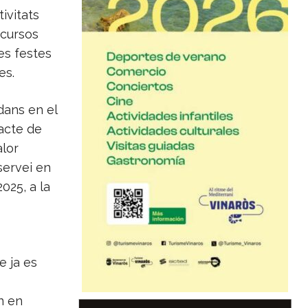
ivitats
ecursos
es festes
es.
dans en el
racte de
alor
servei en
025, a la
 ja es
n en