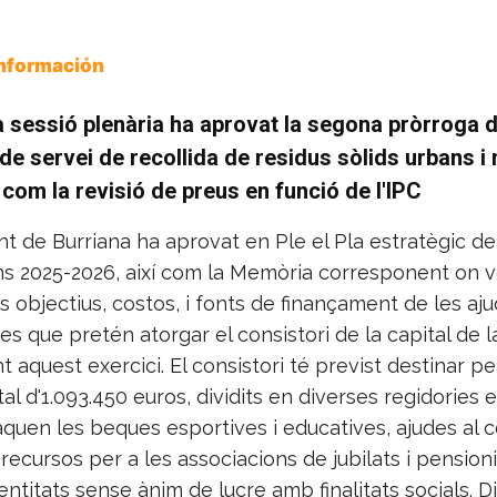
Información
 sessió plenària ha aprovat la segona pròrroga d
de servei de recollida de residus sòlids urbans i 
í com la revisió de preus en funció de l'IPC
t de Burriana ha aprovat en Ple el Pla estratègic de
s 2025-2026, així com la Memòria corresponent on 
ls objectius, costos, i fonts de finançament de les aj
 que pretén atorgar el consistori de la capital de l
t aquest exercici. El consistori té previst destinar p
tal d'1.093.450 euros, dividits en diverses regidories 
aquen les beques esportives i educatives, ajudes al
 recursos per a les associacions de jubilats i pensionis
ntitats sense ànim de lucre amb finalitats socials. D