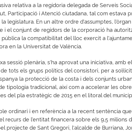
siva relativa a la regidoria delegada de Serveis Socia
lut, Participació i Atenció ciutadana, tal com estava p
de la legislatura. En un altre ordre d'assumptes, l'òrga
de i el conjunt de regidors de la corporació ha autorit
 pública la compatibilitat del lloc exercit a l'ajunta
ra en la Universitat de València.
xa sessió plenària, s'ha aprovat una iniciativa, amb e
e tots els grups polítics del consistori, per a sol·licit
panya la protecció de la costa i dels conjunts urba
e tipologia tradicional, així com a accelerar les obre
es del pla estratègic de 2015 en el litoral del municipi
l ple ordinari i en referència a la recent sentència que
l recurs de l'entitat financera sobre els 9,5 milions 
el projecte de Sant Gregori, l'alcalde de Burriana, J