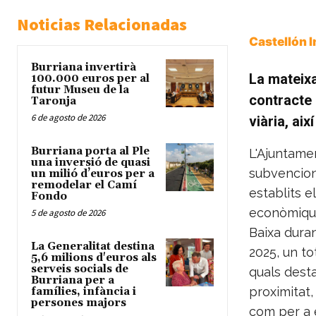
Noticias Relacionadas
Castellón 
Burriana invertirà
La mateixa
100.000 euros per al
futur Museu de la
contracte 
Taronja
6 de agosto de 2026
viària, aix
Burriana porta al Ple
L'Ajuntamen
una inversió de quasi
subvencion
un milió d’euros per a
remodelar el Camí
establits e
Fondo
econòmiques
5 de agosto de 2026
Baixa duran
La Generalitat destina
2025, un to
5,6 milions d'euros als
serveis socials de
quals dest
Burriana per a
proximitat,
famílies, infància i
persones majors
com per a e