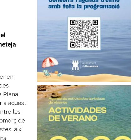
el
neteja
venen
udes
a Plana
er a aquest
entre les
 comerç de
tes, així
ins