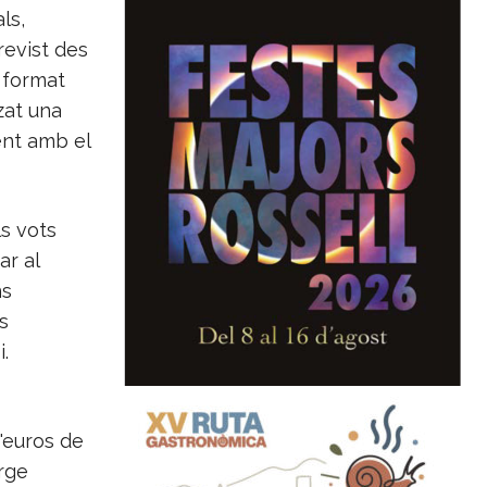
ls,
revist des
n format
zat una
ment amb el
ls vots
ar al
ns
s
.
d'euros de
orge