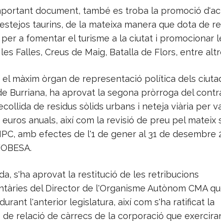
mportant document, també es troba la promoció d'act
 festejos taurins, de la mateixa manera que dota de r
er a fomentar el turisme a la ciutat i promocionar l
les Falles, Creus de Maig, Batalla de Flors, entre altr
, el màxim òrgan de representació política dels ciuta
de Burriana, ha aprovat la segona pròrroga del cont
ecollida de residus sòlids urbans i neteja viària per v
7 euros anuals, així com la revisió de preu pel mateix 
'IPC, amb efectes de l'1 de gener al 31 de desembre 2
FOBESA.
da, s'ha aprovat la restitució de les retribucions
àries del Director de l'Organisme Autònom CMA que
rant l'anterior legislatura, així com s'ha ratificat la
 de relació de càrrecs de la corporació que exercira