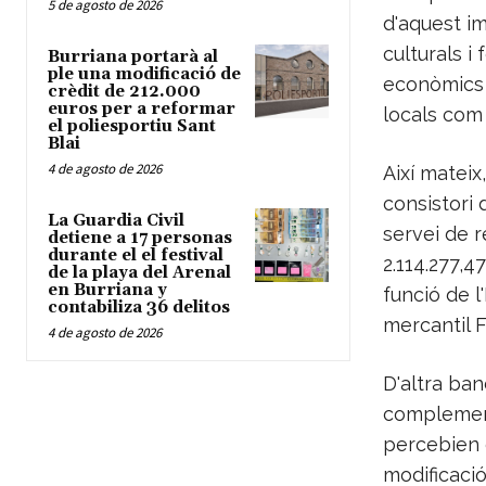
5 de agosto de 2026
d'aquest i
culturals i
Burriana portarà al
ple una modificació de
econòmics p
crèdit de 212.000
euros per a reformar
locals com 
el poliesportiu Sant
Blai
4 de agosto de 2026
Així mateix
consistori 
La Guardia Civil
servei de r
detiene a 17 personas
durante el el festival
2.114.277,4
de la playa del Arenal
en Burriana y
funció de l
contabiliza 36 delitos
mercantil 
4 de agosto de 2026
D'altra ban
complement
percebien du
modificació