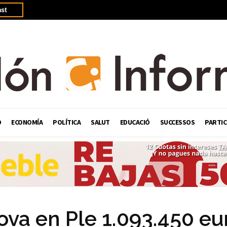
st
Ó
ECONOMÍA
POLÍTICA
SALUT
EDUCACIÓ
SUCCESSOS
PARTIC
ova en Ple 1.093.450 eu