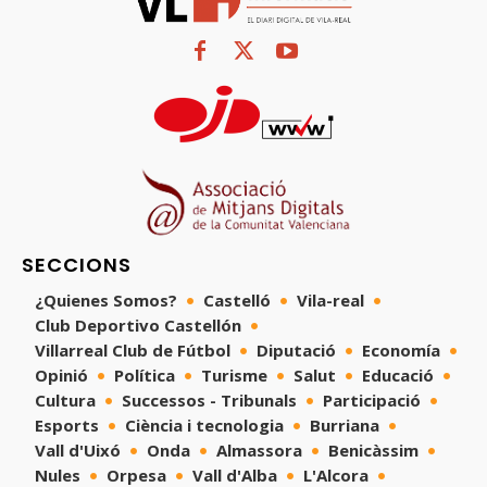
SECCIONS
¿Quienes Somos?
Castelló
Vila-real
Club Deportivo Castellón
Villarreal Club de Fútbol
Diputació
Economía
Opinió
Política
Turisme
Salut
Educació
Cultura
Successos - Tribunals
Participació
Esports
Ciència i tecnologia
Burriana
Vall d'Uixó
Onda
Almassora
Benicàssim
Nules
Orpesa
Vall d'Alba
L'Alcora