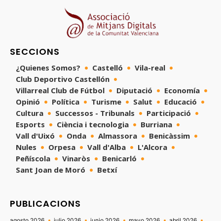
SECCIONS
¿Quienes Somos?
Castelló
Vila-real
Club Deportivo Castellón
Villarreal Club de Fútbol
Diputació
Economía
Opinió
Política
Turisme
Salut
Educació
Cultura
Successos - Tribunals
Participació
Esports
Ciència i tecnologia
Burriana
Vall d'Uixó
Onda
Almassora
Benicàssim
Nules
Orpesa
Vall d'Alba
L'Alcora
Peñíscola
Vinaròs
Benicarló
Sant Joan de Moró
Betxí
PUBLICACIONS
agosto 2026
julio 2026
junio 2026
mayo 2026
abril 2026