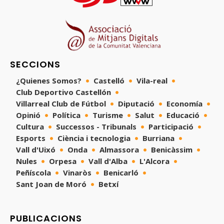
SECCIONS
¿Quienes Somos?
Castelló
Vila-real
Club Deportivo Castellón
Villarreal Club de Fútbol
Diputació
Economía
Opinió
Política
Turisme
Salut
Educació
Cultura
Successos - Tribunals
Participació
Esports
Ciència i tecnologia
Burriana
Vall d'Uixó
Onda
Almassora
Benicàssim
Nules
Orpesa
Vall d'Alba
L'Alcora
Peñíscola
Vinaròs
Benicarló
Sant Joan de Moró
Betxí
PUBLICACIONS