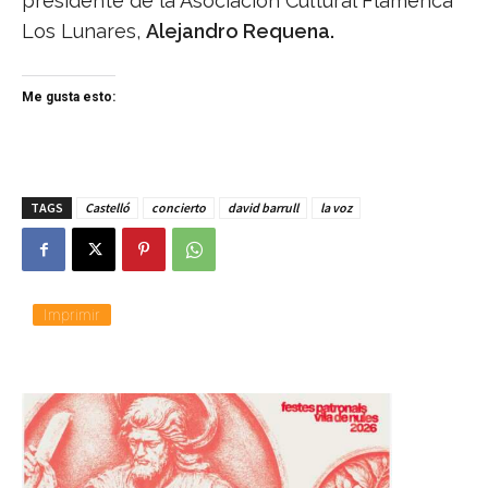
presidente de la Asociación Cultural Flamenca
Los Lunares,
Alejandro Requena.
Me gusta esto:
TAGS
Castelló
concierto
david barrull
la voz
Imprimir