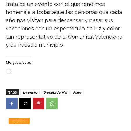
trata de un evento con el que rendimos
homenaje a todas aquellas personas que cada
año nos visitan para descansar y pasar sus
vacaciones con un espectáculo de luz y color
tan representativo de la Comunitat Valenciana
y de nuestro municipio”.
Me gusta esto:
C
a
r
g
TAGS
la concha
Oropesa del Mar
Playa
a
n
d
o
.
.
Imprimir
.