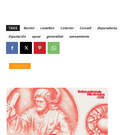
TAGS
Borriol
castellon
Colector
Consell
depuradoras
Diputación
epsar
generalitat
saneamiento
Imprimir