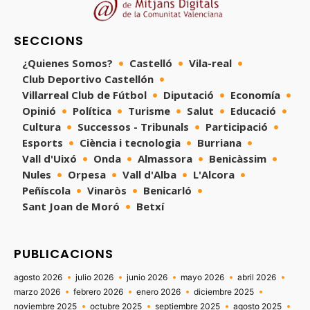
SECCIONS
¿Quienes Somos?
Castelló
Vila-real
Club Deportivo Castellón
Villarreal Club de Fútbol
Diputació
Economía
Opinió
Política
Turisme
Salut
Educació
Cultura
Successos - Tribunals
Participació
Esports
Ciència i tecnologia
Burriana
Vall d'Uixó
Onda
Almassora
Benicàssim
Nules
Orpesa
Vall d'Alba
L'Alcora
Peñíscola
Vinaròs
Benicarló
Sant Joan de Moró
Betxí
PUBLICACIONS
agosto 2026
julio 2026
junio 2026
mayo 2026
abril 2026
marzo 2026
febrero 2026
enero 2026
diciembre 2025
noviembre 2025
octubre 2025
septiembre 2025
agosto 2025