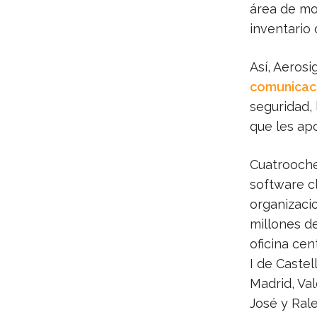
área de mo
inventario
Así, Aerosi
comunicac
seguridad, 
que les apo
Cuatrooche
software c
organizaci
millones de
oficina cen
I de Castel
Madrid, Va
José y Ral