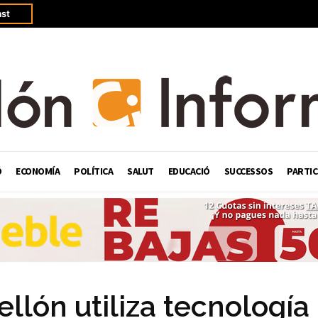
st
Ó
ECONOMÍA
POLÍTICA
SALUT
EDUCACIÓ
SUCCESSOS
PARTIC
llón utiliza tecnología