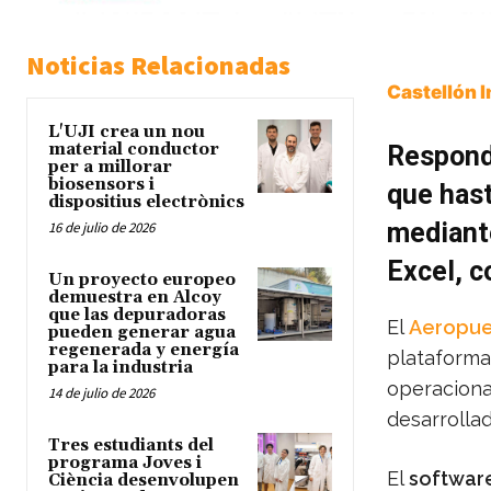
Noticias Relacionadas
Castellón 
L'UJI crea un nou
material conductor
Responde
per a millorar
biosensors i
que has
dispositius electrònics
mediante
16 de julio de 2026
Excel, c
Un proyecto europeo
demuestra en Alcoy
que las depuradoras
El
Aeropue
pueden generar agua
regenerada y energía
plataforma 
para la industria
operacional
14 de julio de 2026
desarrolla
Tres estudiants del
programa Joves i
El
softwar
Ciència desenvolupen