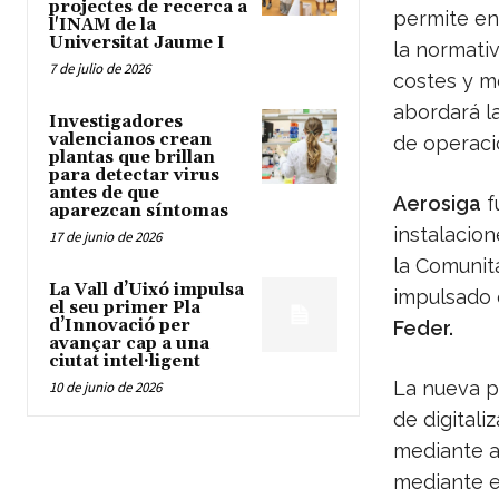
projectes de recerca a
permite en
l'INAM de la
Universitat Jaume I
la normati
7 de julio de 2026
costes y me
abordará la
Investigadores
valencianos crean
de operaci
plantas que brillan
para detectar virus
antes de que
Aerosiga
f
aparezcan síntomas
instalacion
17 de junio de 2026
la Comunit
La Vall d’Uixó impulsa
impulsado 
el seu primer Pla
d’Innovació per
Feder.
avançar cap a una
ciutat intel·ligent
La nueva p
10 de junio de 2026
de digital
mediante a
mediante e-