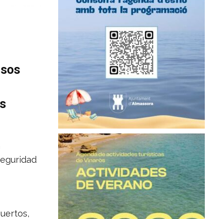
esos
as
a
seguridad
uertos,