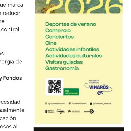
que marca
 reducir
se
 control
es
nergía de
y Fondos
ecesidad
anualmente
icación
cesos al