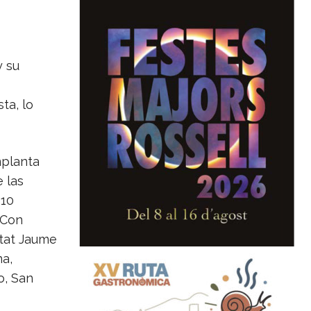
y su
ta, lo
mplanta
 las
 10
 Con
itat Jaume
na,
o, San