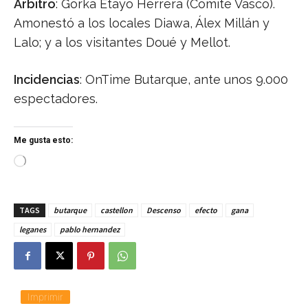
Árbitro
: Gorka Etayo Herrera (Comité Vasco).
Amonestó a los locales Diawa, Álex Millán y
Lalo; y a los visitantes Doué y Mellot.
Incidencias
: OnTime Butarque, ante unos 9.000
espectadores.
Me gusta esto:
C
a
r
g
TAGS
butarque
castellon
Descenso
efecto
gana
a
n
leganes
pablo hernandez
d
o
.
.
.
Imprimir