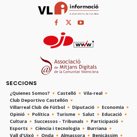
SECCIONS
¿Quienes Somos?
Castelló
Vila-real
Club Deportivo Castellón
Villarreal Club de Fútbol
Diputació
Economía
Opinió
Política
Turisme
Salut
Educació
Cultura
Successos - Tribunals
Participació
Esports
Ciència i tecnologia
Burriana
Vall d'Uixó
Onda
Almassora
Benicàssim