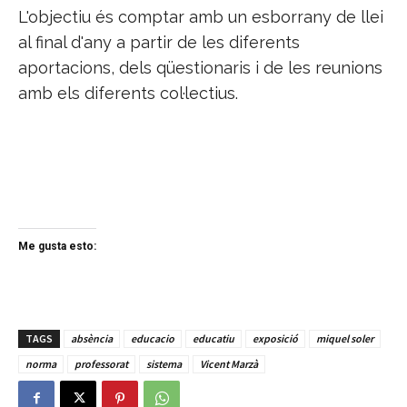
L'objectiu és comptar amb un esborrany de llei
al final d'any a partir de les diferents
aportacions, dels qüestionaris i de les reunions
amb els diferents col·lectius.
Me gusta esto:
TAGS
absència
educacio
educatiu
exposició
miquel soler
norma
professorat
sistema
Vicent Marzà