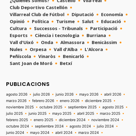
¿Quienes Somos?
Castelló
Vila-real
Club Deportivo Castellón
Villarreal Club de Fútbol
Diputació
Economía
Opinió
Política
Turisme
Salut
Educació
Cultura
Successos - Tribunals
Participació
Esports
Ciència i tecnologia
Burriana
Vall d'Uixó
Onda
Almassora
Benicàssim
Nules
Orpesa
Vall d'Alba
L'Alcora
Peñíscola
Vinaròs
Benicarló
Sant Joan de Moró
Betxí
PUBLICACIONS
agosto 2026
julio 2026
junio 2026
mayo 2026
abril 2026
marzo 2026
febrero 2026
enero 2026
diciembre 2025
noviembre 2025
octubre 2025
septiembre 2025
agosto 2025
julio 2025
junio 2025
mayo 2025
abril 2025
marzo 2025
febrero 2025
enero 2025
diciembre 2024
noviembre 2024
octubre 2024
septiembre 2024
agosto 2024
julio 2024
junio 2024
mayo 2024
abril 2024
marzo 2024