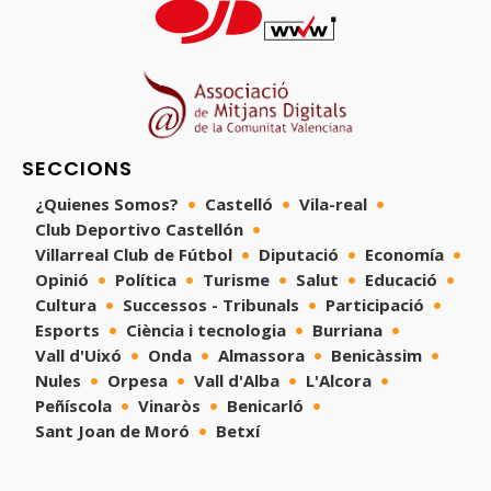
SECCIONS
¿Quienes Somos?
Castelló
Vila-real
Club Deportivo Castellón
Villarreal Club de Fútbol
Diputació
Economía
Opinió
Política
Turisme
Salut
Educació
Cultura
Successos - Tribunals
Participació
Esports
Ciència i tecnologia
Burriana
Vall d'Uixó
Onda
Almassora
Benicàssim
Nules
Orpesa
Vall d'Alba
L'Alcora
Peñíscola
Vinaròs
Benicarló
Sant Joan de Moró
Betxí