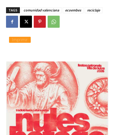
g
TAGS
comunidad valenciana
ecoembes
reciclaje
a
n
d
o
.
.
Imprimir
.