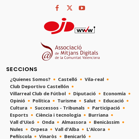
SECCIONS
¿Quienes Somos?
Castelló
Vila-real
Club Deportivo Castellón
Villarreal Club de Fútbol
Diputació
Economía
Opinió
Política
Turisme
Salut
Educació
Cultura
Successos - Tribunals
Participació
Esports
Ciència i tecnologia
Burriana
Vall d'Uixó
Onda
Almassora
Benicàssim
Nules
Orpesa
Vall d'Alba
L'Alcora
Peñíscola
Vinaròs
Benicarló