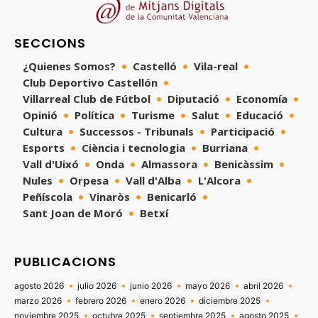
SECCIONS
¿Quienes Somos?
Castelló
Vila-real
Club Deportivo Castellón
Villarreal Club de Fútbol
Diputació
Economía
Opinió
Política
Turisme
Salut
Educació
Cultura
Successos - Tribunals
Participació
Esports
Ciència i tecnologia
Burriana
Vall d'Uixó
Onda
Almassora
Benicàssim
Nules
Orpesa
Vall d'Alba
L'Alcora
Peñíscola
Vinaròs
Benicarló
Sant Joan de Moró
Betxí
PUBLICACIONS
agosto 2026
julio 2026
junio 2026
mayo 2026
abril 2026
marzo 2026
febrero 2026
enero 2026
diciembre 2025
noviembre 2025
octubre 2025
septiembre 2025
agosto 2025