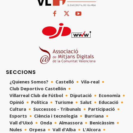
SECCIONS
¿Quienes Somos?
Castelló
Vila-real
Club Deportivo Castellón
Villarreal Club de Fútbol
Diputació
Economía
Opinió
Política
Turisme
Salut
Educació
Cultura
Successos - Tribunals
Participació
Esports
Ciència i tecnologia
Burriana
Vall d'Uixó
Onda
Almassora
Benicàssim
Nules
Orpesa
Vall d'Alba
L'Alcora