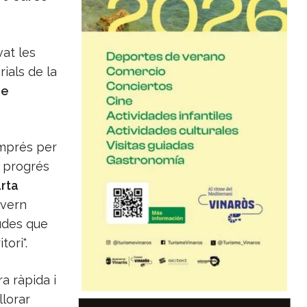
vat les
ials de la
de
emprés per
i progrés
rta
overn
judes que
ori".
a ràpida i
llorar