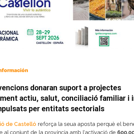
Información
encions donaran suport a projectes
ment actiu, salut, conciliació familiar i 
mpulsats per entitats sectorials
ió de Castelló
reforça la seua aposta perquè el ben
be al conjunt de la província amb l'activació de
600.0