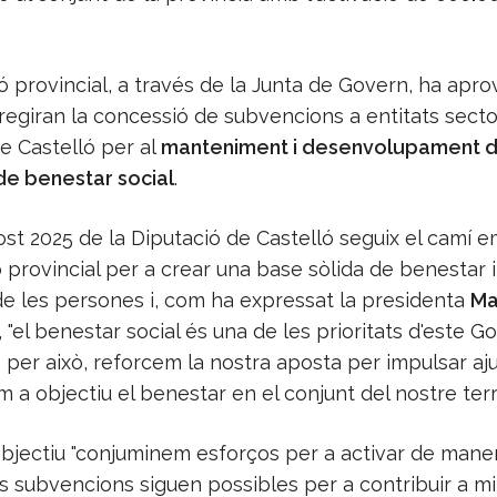
ió provincial, a través de la Junta de Govern, ha apro
egiran la concessió de subvencions a entitats sector
e Castelló per al
manteniment i desenvolupament 
de benestar social
.
ost 2025 de la Diputació de Castelló seguix el camí 
ió provincial per a crear una base sòlida de benestar 
de les persones i, com ha expressat la presidenta
Ma
, "el benestar social és una de les prioritats d'este G
i, per això, reforcem la nostra aposta per impulsar a
 a objectiu el benestar en el conjunt del nostre territ
bjectiu "conjuminem esforços per a activar de maner
s subvencions siguen possibles per a contribuir a mi