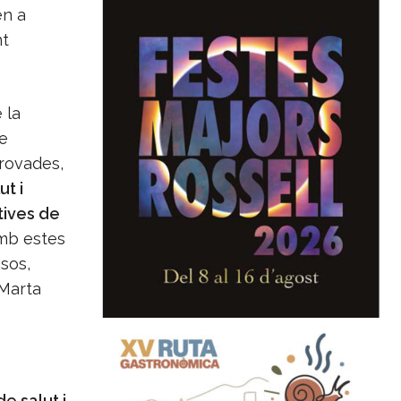
en a
nt
 la
e
provades,
ut i
tives de
Amb estes
sos,
 Marta
de salut i