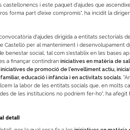
ls castellonencs i este paquet d'ajudes que ascendix
os forma part d'eixe compromís", ha incidit la dirige
convocatòria d'ajudes dirigida a entitats sectorials de
de Castelló per al manteniment i desenvolupament d
e benestar social, tal com s'establix en les bases a
es a finançar contindran
iniciatives en matèria de sal
iniciatives de promoció de l'envelliment actiu, inicia
familiar, educació i infància i en activitats socials
. "
cem la labor de les entitats socials que, en molts ca
des de les institucions no podríem fer-ho", ha afegit
al detall
all, per la qual cosa fa a les
iniciatives en matèria 