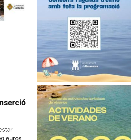
inserció
estar
00 euros