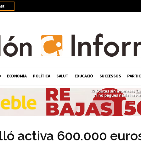
st
Ó
ECONOMÍA
POLÍTICA
SALUT
EDUCACIÓ
SUCCESSOS
PARTIC
lló activa 600.000 euro