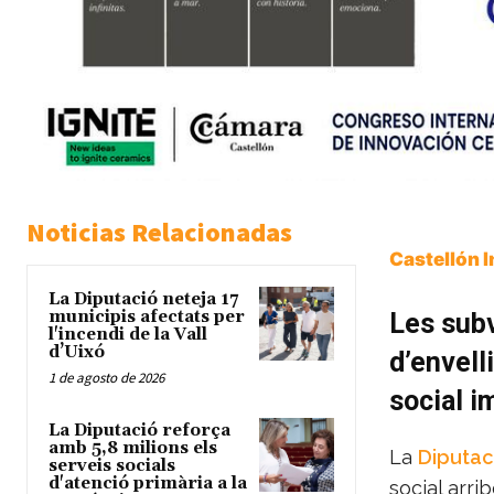
Noticias Relacionadas
Castellón 
La Diputació neteja 17
municipis afectats per
Les subv
l'incendi de la Vall
d’Uixó
d’envelli
1 de agosto de 2026
social i
La Diputació reforça
amb 5,8 milions els
La
Diputac
serveis socials
d'atenció primària a la
social arri