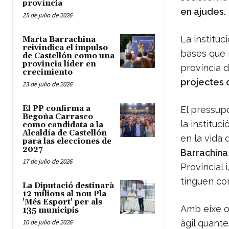
província
en ajudes.
25 de julio de 2026
La instituc
Marta Barrachina
reivindica el impulso
bases que r
de Castellón como una
provincia líder en
província d
crecimiento
projectes 
23 de julio de 2026
El PP confirma a
El pressup
Begoña Carrasco
la instituc
como candidata a la
Alcaldía de Castellón
en la vida 
para las elecciones de
2027
Barrachina
17 de julio de 2026
Provincial 
tinguen com
La Diputació destinarà
12 milions al nou Pla
'Més Esport' per als
Amb eixe o
135 municipis
10 de julio de 2026
àgil quante