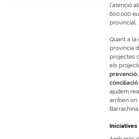
l'atenció a
600.000 eur
provincial.
Quant a la 
província 
projectes d
els project
prevenció, 
conciliació 
ajudem real
arriben on 
Barrachina.
Iniciatives 
Amb més det