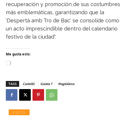
recuperación y promoción de sus costumbres
más emblemáticas, garantizando que la
'Despertà amb Tro de Bac' se consolide como
un acto imprescindible dentro del calendario
festivo de la ciudad".
Me gusta esto:
C
a
r
g
TAGS
Castelló
Gaiata 7
Magdalena
a
n
d
o
.
.
Imprimir
.