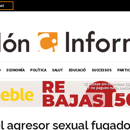
st
Ó
ECONOMÍA
POLÍTICA
SALUT
EDUCACIÓ
SUCCESSOS
PARTIC
l agresor sexual fugad