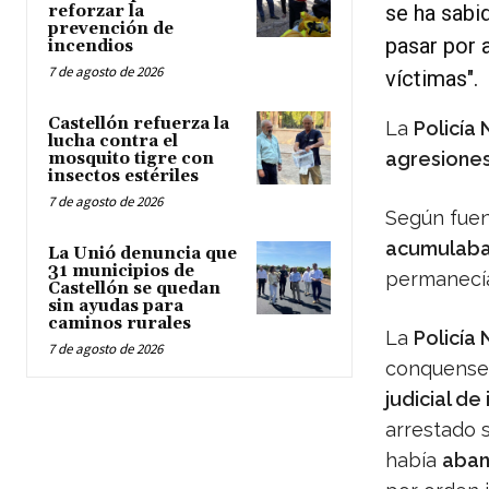
se ha sabi
reforzar la
prevención de
pasar por 
incendios
7 de agosto de 2026
víctimas".
Castellón refuerza la
La
Policía 
lucha contra el
agresione
mosquito tigre con
insectos estériles
7 de agosto de 2026
Según fuent
acumulaba
La Unió denuncia que
31 municipios de
permanec
Castellón se quedan
sin ayudas para
caminos rurales
La
Policía 
7 de agosto de 2026
conquense
judicial de
arrestado 
había
aban