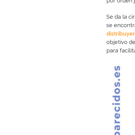
por orden j
Se da la ci
se encont
distribuye
objetivo de
para facilit