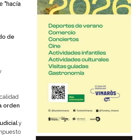
e "hacía
do de
y
calidad
a orden
udicial
y
impuesto