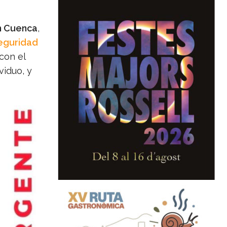
en Cuenca
,
eguridad
con el
viduo, y