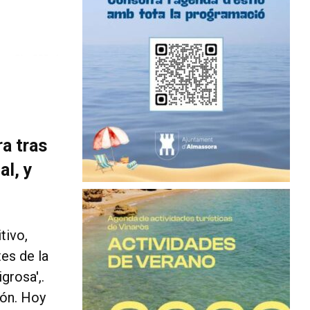
a tras
al, y
tivo,
es de la
grosa',.
ión. Hoy