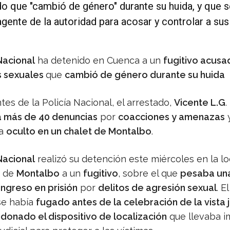
do que "cambió de género" durante su huida, y que s
agente de la autoridad para acosar y controlar a sus
Nacional
ha detenido en Cuenca a un
fugitivo acusa
s sexuales
que
cambió de género durante su huida
es de la Policía Nacional, el arrestado,
Vicente L.G
.
 más de 40 denuncias
por
coacciones y amenazas
ía
oculto en un chalet de Montalbo
.
Nacional
realizó su detención este miércoles en la lo
 de
Montalbo
a un
fugitivo
, sobre el que
pesaba un
 ingreso en prisión
por
delitos de agresión sexual
. El
se había
fugado antes de la celebración de la vista j
donado el dispositivo de localización
que llevaba 