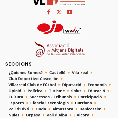
SECCIONS
¿Quienes Somos?
Castelló
Vila-real
Club Deportivo Castellón
Villarreal Club de Fútbol
Diputació
Economía
Opinió
Política
Turisme
Salut
Educació
Cultura
Successos - Tribunals
Participació
Esports
Ciència i tecnologia
Burriana
Vall d'Uixó
Onda
Almassora
Benicàssim
Nules
Orpesa
Vall d'Alba
L'Alcora