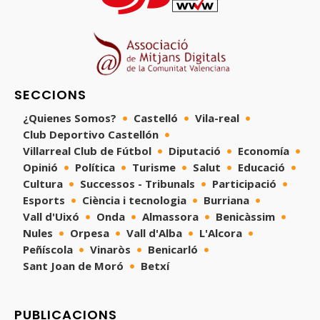
SECCIONS
¿Quienes Somos?
Castelló
Vila-real
Club Deportivo Castellón
Villarreal Club de Fútbol
Diputació
Economía
Opinió
Política
Turisme
Salut
Educació
Cultura
Successos - Tribunals
Participació
Esports
Ciència i tecnologia
Burriana
Vall d'Uixó
Onda
Almassora
Benicàssim
Nules
Orpesa
Vall d'Alba
L'Alcora
Peñíscola
Vinaròs
Benicarló
Sant Joan de Moró
Betxí
PUBLICACIONS