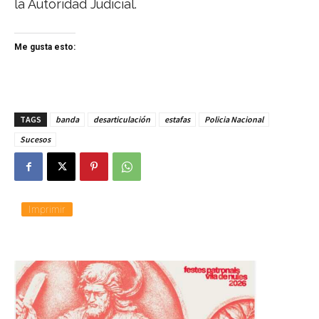
la Autoridad Judicial.
Me gusta esto:
TAGS
banda
desarticulación
estafas
Policia Nacional
Sucesos
Imprimir