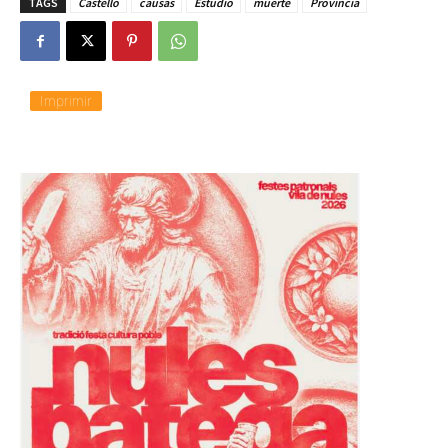
TAGS
Castelló
causas
Estudio
muerte
Provincia
Imprimir