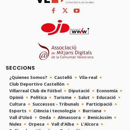
SECCIONS
¿Quienes Somos?
Castelló
Vila-real
Club Deportivo Castellón
Villarreal Club de Fútbol
Diputació
Economía
Opinió
Política
Turisme
Salut
Educació
Cultura
Successos - Tribunals
Participació
Esports
Ciència i tecnologia
Burriana
Vall d'Uixó
Onda
Almassora
Benicàssim
Nules
Orpesa
Vall d'Alba
L'Alcora