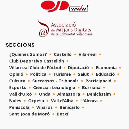
SECCIONS
¿Quienes Somos?
Castelló
Vila-real
Club Deportivo Castellón
Villarreal Club de Fútbol
Diputació
Economía
Opinió
Política
Turisme
Salut
Educació
Cultura
Successos - Tribunals
Participació
Esports
Ciència i tecnologia
Burriana
Vall d'Uixó
Onda
Almassora
Benicàssim
Nules
Orpesa
Vall d'Alba
L'Alcora
Peñíscola
Vinaròs
Benicarló
Sant Joan de Moró
Betxí