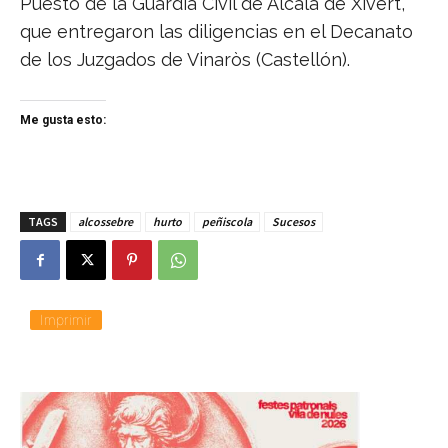
Puesto de la Guardia Civil de Alcalá de Xivert,
que entregaron las diligencias en el Decanato
de los Juzgados de Vinaròs (Castellón).
Me gusta esto:
TAGS
alcossebre
hurto
peñiscola
Sucesos
Imprimir