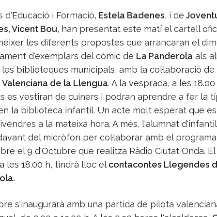
s d'Educació i Formació,
Estela Badenes
, i de
Joventu
es, Vicent Bou
, han presentat este matí el cartell ofic
néixer les diferents propostes que arrancaran el di
urament d'exemplars del còmic de
La Panderola
als a
a les biblioteques municipals, amb la col·laboració de
Valenciana de la Llengua
. A la vesprada, a les 18.00 
es vestiran de cuiners i podran aprendre a fer la tí
 la biblioteca infantil. Un acte molt esperat que es
divendres a la mateixa hora. A més, l'alumnat d'infantil
davant del micròfon per col·laborar amb el programa
bre el 9 d'Octubre que realitza Ràdio Ciutat Onda. El
a les 18.00 h, tindrà lloc el
contacontes Llegendes d
ola.
bre s'inaugurarà amb una partida de pilota valenciana