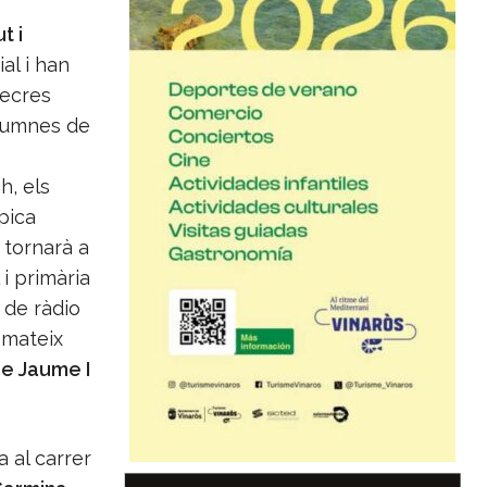
t i
ial i han
mecres
lumnes de
h, els
pica
 tornarà a
 i primària
 de ràdio
 mateix
e Jaume I
 al carrer