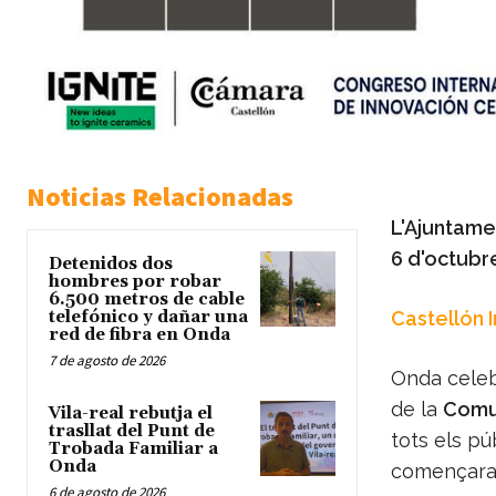
Noticias Relacionadas
L'Ajuntame
6 d'octubre
Detenidos dos
hombres por robar
6.500 metros de cable
telefónico y dañar una
Castellón 
red de fibra en Onda
7 de agosto de 2026
Onda celeb
de la
Comun
Vila-real rebutja el
trasllat del Punt de
tots els pú
Trobada Familiar a
Onda
començaran 
6 de agosto de 2026