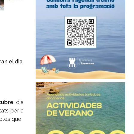
an el dia
tubre
, dia
ats per a
actes que