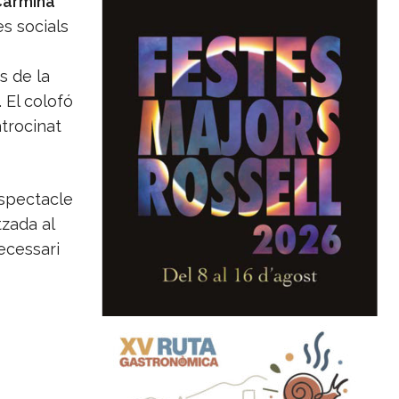
armina
es socials
rs de la
 El colofó
atrocinat
espectacle
tzada al
necessari