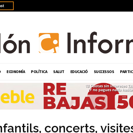
st
Ó
ECONOMÍA
POLÍTICA
SALUT
EDUCACIÓ
SUCCESSOS
PARTIC
fantils, concerts, visite