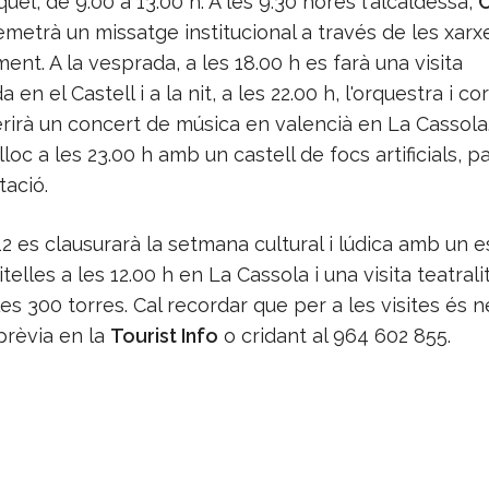
uel, de 9.00 a 13.00 h. A les 9.30 hores l'alcaldessa,
C
 emetrà un missatge institucional a través de les xarx
ment. A la vesprada, a les 18.00 h es farà una visita
a en el Castell i a la nit, a les 22.00 h, l'orquestra i co
rirà un concert de música en valencià en La Cassola.
 lloc a les 23.00 h amb un castell de focs artificials, p
tació.
12 es clausurarà la setmana cultural i lúdica amb un 
itelles a les 12.00 h en La Cassola i una visita teatrali
les 300 torres. Cal recordar que per a les visites és 
prèvia en la
Tourist Info
o cridant al 964 602 855.