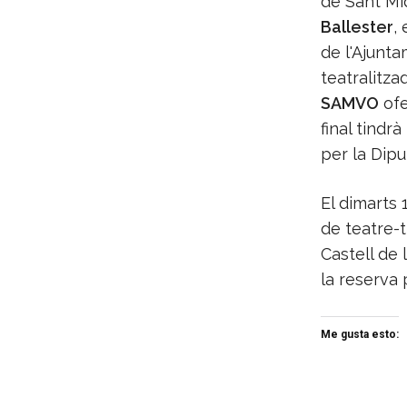
de Sant Miq
Ballester
,
de l'Ajunta
teatralitzad
SAMVO
ofe
final tindrà
per la Dipu
El dimarts 
de teatre-t
Castell de 
la reserva 
Me gusta esto: