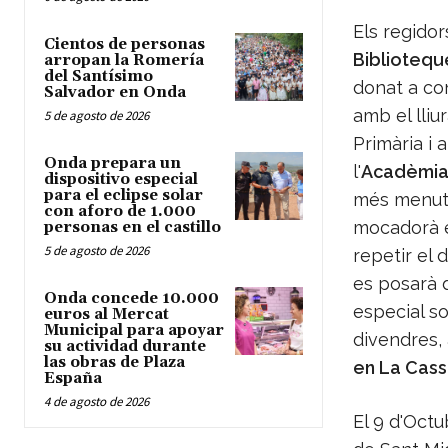
Els regidor
Cientos de personas
Bibliotequ
arropan la Romería
del Santísimo
donat a co
Salvador en Onda
amb el lli
5 de agosto de 2026
Primària i 
Onda prepara un
l'
Acadèmia 
dispositivo especial
para el eclipse solar
més menuts 
con aforo de 1.000
mocadorà en
personas en el castillo
5 de agosto de 2026
repetir el 
es posarà 
Onda concede 10.000
especial so
euros al Mercat
Municipal para apoyar
divendres, 
su actividad durante
las obras de Plaza
en La Cass
España
4 de agosto de 2026
El 9 d'Octu