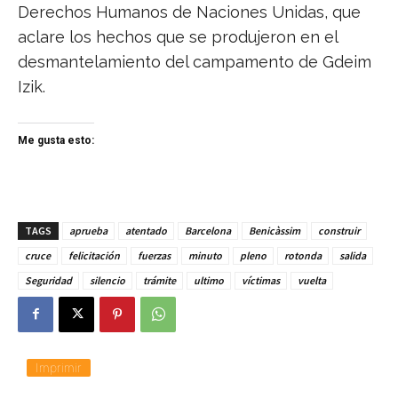
Derechos Humanos de Naciones Unidas, que
aclare los hechos que se produjeron en el
desmantelamiento del campamento de Gdeim
Izik.
Me gusta esto:
TAGS
aprueba
atentado
Barcelona
Benicàssim
construir
cruce
felicitación
fuerzas
minuto
pleno
rotonda
salida
Seguridad
silencio
trámite
ultimo
víctimas
vuelta
Imprimir