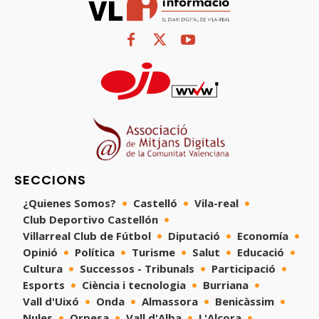
SECCIONS
¿Quienes Somos?
Castelló
Vila-real
Club Deportivo Castellón
Villarreal Club de Fútbol
Diputació
Economía
Opinió
Política
Turisme
Salut
Educació
Cultura
Successos - Tribunals
Participació
Esports
Ciència i tecnologia
Burriana
Vall d'Uixó
Onda
Almassora
Benicàssim
Nules
Orpesa
Vall d'Alba
L'Alcora