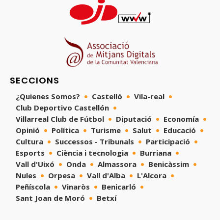
SECCIONS
¿Quienes Somos?
Castelló
Vila-real
Club Deportivo Castellón
Villarreal Club de Fútbol
Diputació
Economía
Opinió
Política
Turisme
Salut
Educació
Cultura
Successos - Tribunals
Participació
Esports
Ciència i tecnologia
Burriana
Vall d'Uixó
Onda
Almassora
Benicàssim
Nules
Orpesa
Vall d'Alba
L'Alcora
Peñíscola
Vinaròs
Benicarló
Sant Joan de Moró
Betxí