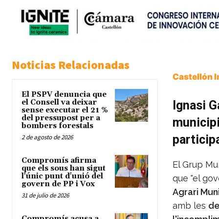
Noticias Relacionadas
Castellón 
El PSPV denuncia que
el Consell va deixar
Ignasi G
sense executar el 21 %
del pressupost per a
municipi
bombers forestals
particip
2 de agosto de 2026
Compromís afirma
El Grup Mu
que els sous han sigut
l'únic punt d'unió del
que "el go
govern de PP i Vox
Agrari Mun
31 de julio de 2026
amb les
de
Compromís acusa a