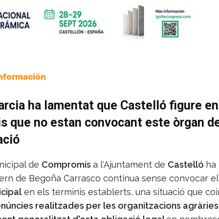
Información
arcia ha lamentat que Castelló figure en
s que no estan convocant este òrgan d
ació
nicipal de
Compromís
a l'Ajuntament de
Castelló
ha 
vern de Begoña Carrasco continua sense convocar e
icipal
en els terminis establerts, una situació que coi
núncies realitzades per les organitzacions agràrie