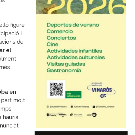
os
lló figure
cipació i
iacions de
ar el
ialment
 més
oba en
 part molt
camps
e hauria
enunciat.