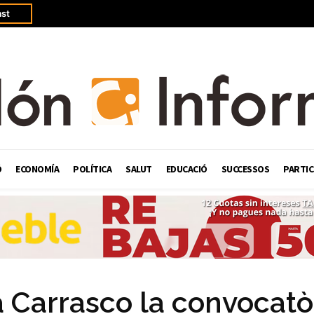
st
Ó
ECONOMÍA
POLÍTICA
SALUT
EDUCACIÓ
SUCCESSOS
PARTIC
Carrasco la convocatò