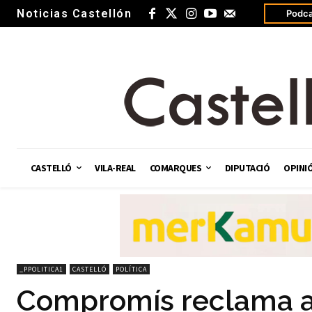
Noticias Castellón
Podca
CASTELLÓ
VILA-REAL
COMARQUES
DIPUTACIÓ
OPINI
_PPOLITICA1
CASTELLÓ
POLÍTICA
Compromís reclama a 