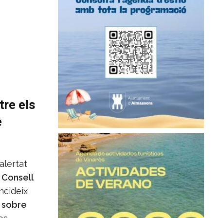
tre els
e
alertat
l
Consell
ncideix
s sobre