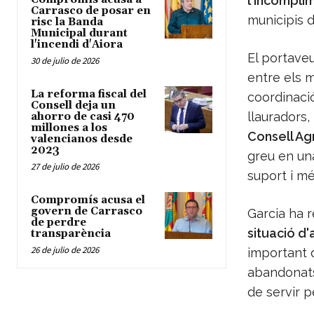
l'incompli
Carrasco de posar en
municipis d
risc la Banda
Municipal durant
l'incendi d'Aiora
El portave
30 de julio de 2026
entre els m
La reforma fiscal del
coordinació
Consell deja un
llauradors,
ahorro de casi 470
millones a los
Consell Ag
valencianos desde
2023
greu en una
27 de julio de 2026
suport i mé
Compromís acusa el
govern de Carrasco
Garcia ha 
de perdre
situació 
transparència
26 de julio de 2026
important 
abandonats,
de servir p