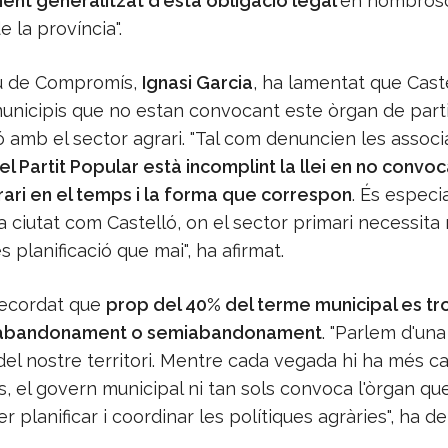
ment generalitzat d'esta obligació legal
en nombros
e la província".
u de Compromís,
Ignasi Garcia
, ha lamentat que Caste
unicipis que no estan convocant este òrgan de parti
 amb el sector agrari. "Tal com denuncien les assoc
el Partit Popular està incomplint la llei en no convoc
rari en el temps i la forma que correspon
. És espec
 ciutat com Castelló, on el sector primari necessita
s planificació que mai", ha afirmat.
recordat que
prop del 40% del terme municipal es tr
d'abandonament o semiabandonament
. "Parlem d'una
del nostre territori. Mentre cada vegada hi ha més 
 el govern municipal ni tan sols convoca l'òrgan qu
er planificar i coordinar les polítiques agràries", ha d