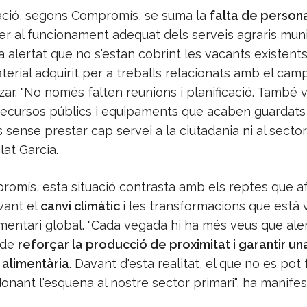
uació, segons Compromís, se suma la
falta de personal
er al funcionament adequat dels serveis agraris muni
 alertat que no s'estan cobrint les vacants existents
terial adquirit per a treballs relacionats amb el ca
tzar. "No només falten reunions i planificació. També
recursos públics i equipaments que acaben guardats
ense prestar cap servei a la ciutadania ni al sector 
at Garcia.
romís, esta situació contrasta amb els reptes que af
avant el
canvi climàtic
i les transformacions que està v
mentari global. "Cada vegada hi ha més veus que ale
 de
reforçar la producció de proximitat i garantir un
alimentària
. Davant d'esta realitat, el que no es pot 
onant l'esquena al nostre sector primari", ha manifes