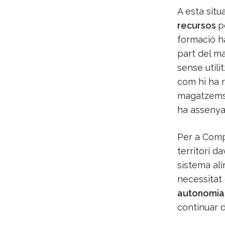
A esta sit
recursos
p
formació ha
part del ma
sense utili
com hi ha 
magatzems s
ha assenyal
Per a Comp
territori d
sistema ali
necessitat
autonomia 
continuar d