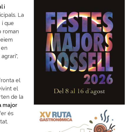
 i
cipals. La
 i que
mp roman
 veiem
 en
agrari",
ronta el
ivint el
rten de la
a major
fer és
tat.