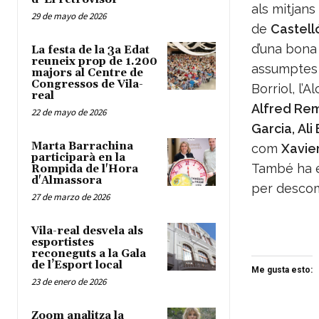
als mitjans
29 de mayo de 2026
de
Castell
d’una bona
La festa de la 3a Edat
reuneix prop de 1.200
assumptes d
majors al Centre de
Congressos de Vila-
Borriol, l’A
real
Alfred Rem
22 de mayo de 2026
Garcia, Ali
Marta Barrachina
com
Xavie
participarà en la
També ha e
Rompida de l'Hora
d'Almassora
per descomp
27 de marzo de 2026
Vila-real desvela als
esportistes
reconeguts a la Gala
de l’Esport local
Me gusta esto:
23 de enero de 2026
Zoom analitza la