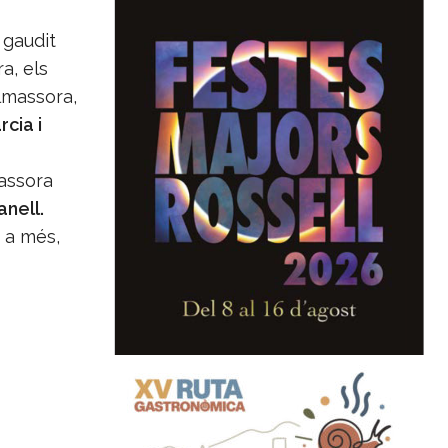
 gaudit
a, els
Almassora,
cia i
massora
anell.
 a més,