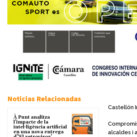
Noticias Relacionadas
Castellón 
À Punt analitza
l’impacte de la
Compromís p
intel·ligència artificial
en una nova entrega
alcaldes i 
d’‘El retrovisor’