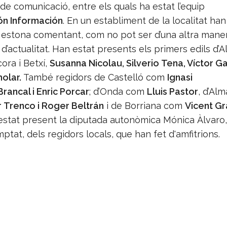
 de comunicació, entre els quals ha estat l’equip
ón Información
. En un establiment de la localitat han
 estona comentant, com no pot ser d’una altra maner
’actualitat. Han estat presents els primers edils d’
lcora i Betxí,
Susanna Nicolau, Silverio Tena, Víctor Gar
olar.
També regidors de Castelló com
Ignasi
 Brancal i Enric Porcar
; d’Onda com
Lluis Pastor
, d’Al
r Trenco i Roger Beltrán
i de Borriana com
Vicent Gr
stat present la diputada autonòmica Mónica Àlvaro,
tat, dels regidors locals, que han fet d'amfitrions.