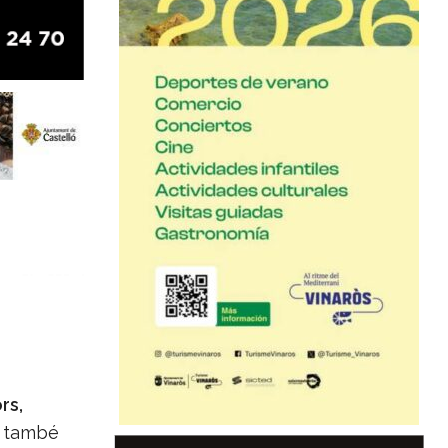
rs,
 també