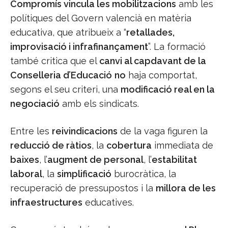
Compromís vincula les mobilitzacions
amb les
polítiques del Govern valencià en matèria
educativa, que atribueix a “
retallades,
improvisació i infrafinançament
”. La formació
també critica que el
canvi al capdavant de la
Conselleria d’Educació
no
haja comportat,
segons el seu criteri, una
modificació real en la
negociació
amb els sindicats.
Entre les
reivindicacions
de la vaga figuren la
reducció de ràtios
, la
cobertura
immediata de
baixes
, l’
augment de personal
, l’
estabilitat
laboral
, la
simplificació
burocràtica, la
recuperació de pressupostos i la
millora de les
infraestructures
educatives.