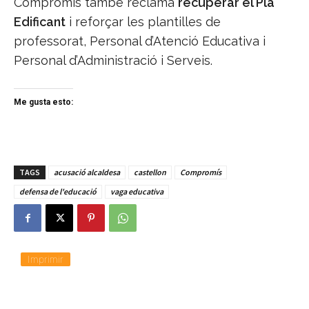
Compromís també reclama
recuperar el Pla
Edificant
i reforçar les plantilles de
professorat, Personal d’Atenció Educativa i
Personal d’Administració i Serveis.
Me gusta esto:
TAGS
acusació alcaldesa
castellon
Compromís
defensa de l'educació
vaga educativa
Imprimir