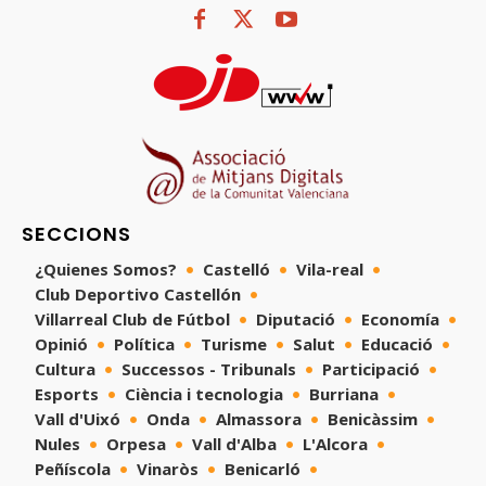
SECCIONS
¿Quienes Somos?
Castelló
Vila-real
Club Deportivo Castellón
Villarreal Club de Fútbol
Diputació
Economía
Opinió
Política
Turisme
Salut
Educació
Cultura
Successos - Tribunals
Participació
Esports
Ciència i tecnologia
Burriana
Vall d'Uixó
Onda
Almassora
Benicàssim
Nules
Orpesa
Vall d'Alba
L'Alcora
Peñíscola
Vinaròs
Benicarló