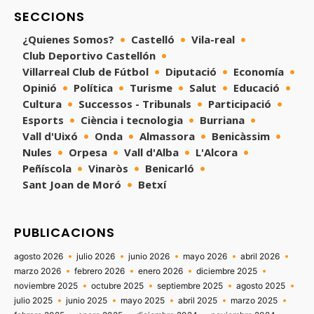
SECCIONS
¿Quienes Somos?
Castelló
Vila-real
Club Deportivo Castellón
Villarreal Club de Fútbol
Diputació
Economía
Opinió
Política
Turisme
Salut
Educació
Cultura
Successos - Tribunals
Participació
Esports
Ciència i tecnologia
Burriana
Vall d'Uixó
Onda
Almassora
Benicàssim
Nules
Orpesa
Vall d'Alba
L'Alcora
Peñíscola
Vinaròs
Benicarló
Sant Joan de Moró
Betxí
PUBLICACIONS
agosto 2026
julio 2026
junio 2026
mayo 2026
abril 2026
marzo 2026
febrero 2026
enero 2026
diciembre 2025
noviembre 2025
octubre 2025
septiembre 2025
agosto 2025
julio 2025
junio 2025
mayo 2025
abril 2025
marzo 2025