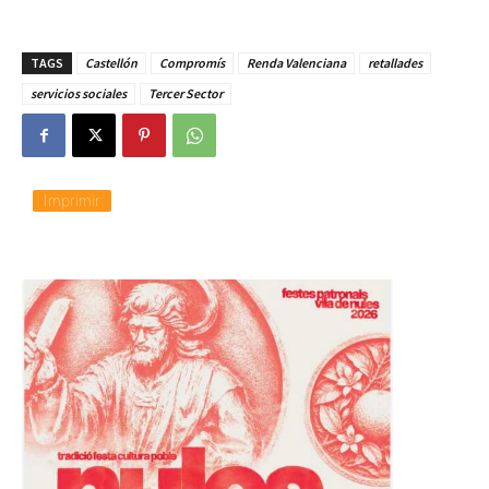
TAGS
Castellón
Compromís
Renda Valenciana
retallades
servicios sociales
Tercer Sector
Imprimir