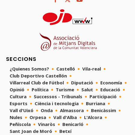
SECCIONS
¿Quienes Somos?
Castelló
Vila-real
Club Deportivo Castellón
Villarreal Club de Fútbol
Diputació
Economía
Opinió
Política
Turisme
Salut
Educació
Cultura
Successos - Tribunals
Participació
Esports
Ciència i tecnologia
Burriana
Vall d'Uixó
Onda
Almassora
Benicàssim
Nules
Orpesa
Vall d'Alba
L'Alcora
Peñíscola
Vinaròs
Benicarló
Sant Joan de Moró
Betxí