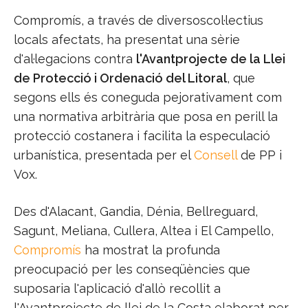
Compromís, a través de diversoscol·lectius
locals afectats, ha presentat una sèrie
d'al·legacions contra
l'Avantprojecte de la Llei
de Protecció i Ordenació del Litoral
, que
segons ells és coneguda pejorativament com
una normativa arbitrària que posa en perill la
protecció costanera i facilita la especulació
urbanística, presentada per el
Consell
de PP i
Vox.
Des d'Alacant, Gandia, Dénia, Bellreguard,
Sagunt, Meliana, Cullera, Altea i El Campello,
Compromís
ha mostrat la profunda
preocupació per les conseqüències que
suposaria l'aplicació d'allò recollit a
l'Avantprojecte de llei de la Costa elaborat per