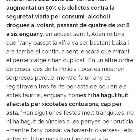
augmentat un 50% els delictes contra la
seguretat viària per consumir alcohol i
drogues al volant, passant de quatre de 2018
a sis enguany,
en aquest sentit, Adán reitera
que “l'any passat la xifra va ser bastant baixa i
ara també el continua sent, encara que mirant
el percentatge s'han duplicat”. En un altre ordre
de coses, des de la Policia Local es mostren
sorpresos perquè, mentre fa un any es
registraven tres ferits per asta de bou en els
actes taurins, enguany nomé
s hi ha hagut huit
afectats per xicotetes contusions, cap per
asta
. “Han sigut unes festes molt tranquil·les, no
hi ha hagut denúncies a les penyes per brutícia
–mentre l'any passat va haver-hi diverses- i els
actes multitudinaris han funcionat a la