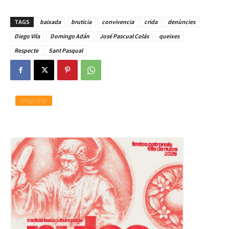
TAGS
baixada
bruticia
convivencia
crida
denùncies
Diego Vila
Domingo Adán
José Pascual Colás
queixes
Respecte
Sant Pasqual
Imprimir