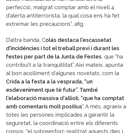
perfecció, malgrat comptar amb el nivell 4
d'alerta antiterrorista, la qual cosa ens ha fet
extremar les precaucions”, afig.
D’altra banda, C
olás destaca l'escassetat
d'incidències i tot el treball previ i durant les
festes per part de la Junta de Festes
, que “ha
contribuït a la tranquil·litat”. Així mateix, apunta
al bon acolliment d'algunes novetats, com la
Crida a la festa a la vesprada, “un
esdeveniment que té futur”. També
l'elaboració massiva d'allioli, “que ha comptat
amb comentaris molt positius
”. A més, agraeix a
totes les persones implicades a garantir la
seguretat, la coordinació entre els diferents
cossos, “el sobreesforç realitzat aquests dies i