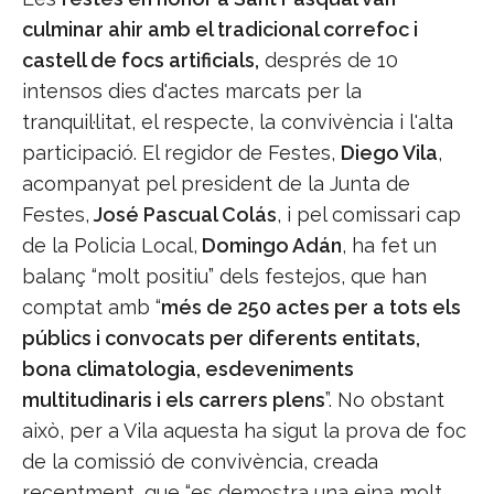
culminar ahir amb el tradicional correfoc i
castell de focs artificials,
després de 10
intensos dies d'actes marcats per la
tranquil·litat, el respecte, la convivència i l'alta
participació.
El regidor de Festes,
Diego Vila
,
acompanyat pel president de la Junta de
Festes,
José Pascual Colás
, i pel comissari cap
de la Policia Local,
Domingo Adán
, ha fet un
balanç “molt positiu” dels festejos, que han
comptat amb “
més de 250 actes per a tots els
públics i convocats per diferents entitats,
bona climatologia, esdeveniments
multitudinaris i els carrers plens
”. No obstant
això, per a Vila aquesta ha sigut la prova de foc
de la comissió de convivència, creada
recentment, que “es demostra una eina molt