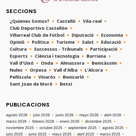
SECCIONS
¿Quienes Somos?
Castelló
Vila-real
Club Deportivo Castellón
Villarreal Club de Fútbol
Diputació
Economía
Opinió
Política
Turisme
Salut
Educació
Cultura
Successos - Tribunals
Participació
Esports
Ciència i tecnologia
Burriana
Vall d'Uixó
Onda
Almassora
Benicàssim
Nules
Orpesa
Vall d'Alba
L'Alcora
Peñíscola
Vinaròs
Benicarló
Sant Joan de Moró
Betxí
PUBLICACIONS
agosto 2026
julio 2026
junio 2026
mayo 2026
abril 2026
marzo 2026
febrero 2026
enero 2026
diciembre 2025
noviembre 2025
octubre 2025
septiembre 2025
agosto 2025
julio 2025
junio 2025
mayo 2025
abril 2025
marzo 2025